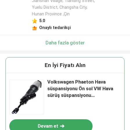
Jianshan Village, Tianding Street,
Yuelu District, Changsha City,
Hunan Province ,Çin
5.0
Onaylı tedarikçi
Daha fazla göster
En İyi Fiyatı Alın
Volkswagen Phaeton Hava
süspansiyonu Ön sol VW Hava
sürüş süspansiyonu
3D0616039AA
Devam et