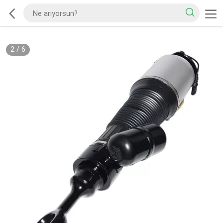
2
/
6