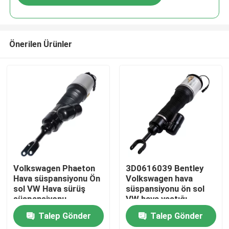
Önerilen Ürünler
Evde
Volkswagen Phaeton
3D0616039 Bentley
Hava süspansiyonu Ön
Volkswagen hava
sol VW Hava sürüş
süspansiyonu ön sol
Ürün
süspansiyonu
VW hava yastığı
3D0616039AA
süspansiyonu
Talep Gönder
Talep Gönder
Videolar