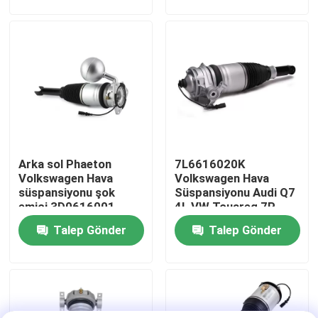
Hakkımızda
Fabrika turu
Kalite kontrol
Arka sol Phaeton
7L6616020K
Bizimle İletişim
Volkswagen Hava
Volkswagen Hava
süspansiyonu şok
Süspansiyonu Audi Q7
emici 3D0616001
4L VW Touareg 7P
Haberler
Porsche Cayenne 92A
Talep Gönder
Talep Gönder
için
Vakalar
Araç hava süspansiyonu sistemi