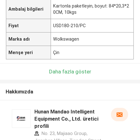
Kartonla paketleyin, boyut: 84*20,3*2
Ambalaj bilgileri
0CM, 10kgs
Fiyat
USD180-210/PC
Marka adı
Wolkswagen
Menşe yeri
Çin
Daha fazla göster
Hakkımızda
Hunan Mandao Intelligent
Equipment Co., Ltd. üretici
profili
No. 23, Majiaao Group,