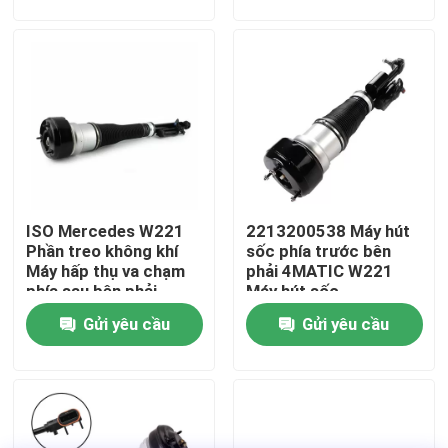
Về chúng tôi
Tham quan nhà máy
Kiểm soát chất lượng
ISO Mercedes W221
2213200538 Máy hút
Liên hệ với chúng tôi
Phần treo không khí
sốc phía trước bên
Máy hấp thụ va chạm
phải 4MATIC W221
phía sau bên phải
Máy hút sốc
Tin tức
2213205613
Gửi yêu cầu
Gửi yêu cầu
Các trường hợp
Hệ thống treo khí xe