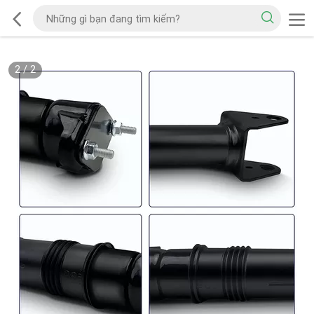
2
/
2