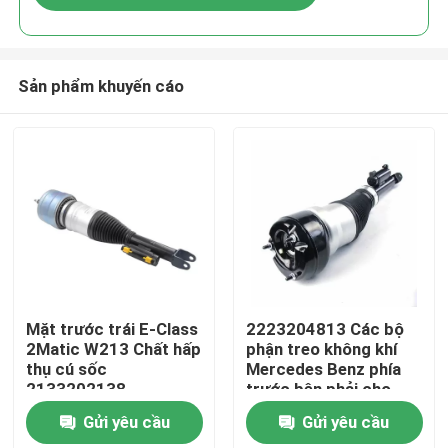
Sản phẩm khuyến cáo
Nhà
Mặt trước trái E-Class
2223204813 Các bộ
2Matic W213 Chất hấp
phận treo không khí
thụ cú sốc
Mercedes Benz phía
Sản phẩm
2133202138
trước bên phải cho
Mercedes Air
W222 Airmatic S
Gửi yêu cầu
Gửi yêu cầu
Suspension
Class
Video