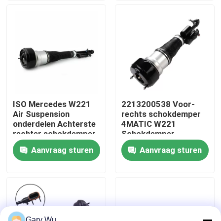
Over ons
Fabriekstocht
Kwaliteitscontrole
ISO Mercedes W221
2213200538 Voor-
Air Suspension
rechts schokdemper
Neem contact met ons op
onderdelen Achterste
4MATIC W221
rechter schokdemper
Schokdemper
2213205613
Aanvraag sturen
Aanvraag sturen
Nieuws
Gevallen
Autoverhangingssysteem
Gary Wu