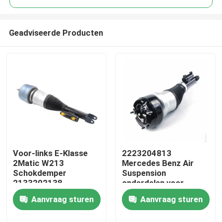
Geadviseerde Producten
Voor-links E-Klasse
2223204813
Thuis
2Matic W213
Mercedes Benz Air
Schokdemper
Suspension
2133202138
onderdelen voor
Producten
Mercedes Air
rechts voor W222
Aanvraag sturen
Aanvraag sturen
Suspension
Airmatic S Class
onderdelen
Video's