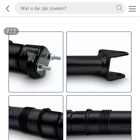
2
/
2