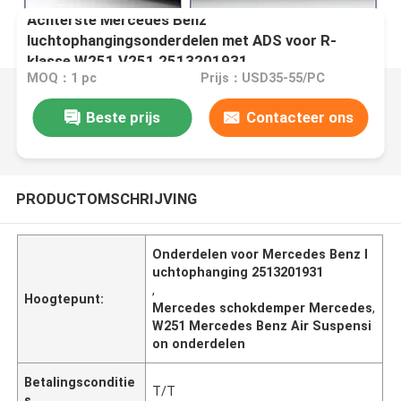
Achterste Mercedes Benz
luchtophangingsonderdelen met ADS voor R-
klasse W251 V251 2513201931
MOQ：1 pc
Prijs：USD35-55/PC
Beste prijs
Contacteer ons
PRODUCTOMSCHRIJVING
Onderdelen voor Mercedes Benz l
uchtophanging 2513201931
,
Hoogtepunt:
Mercedes schokdemper Mercedes
,
W251 Mercedes Benz Air Suspensi
on onderdelen
Betalingsconditie
T/T
s