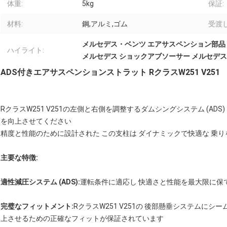
体重:
5kg
保証:
材料:
鋼,アルミ,ゴム
受渡し
メルセデス・ベンツ エアサスペンション部品 251
ハイライト:
メルセデス ショックアブソーサー メルセデス
ADS付きエアサスペンションストラット RクラスW251 V251
RクラスW251 V251の左側と右側を調整するダムシングシステム (AD
を向上させてください
精度と性能のために設計された この支柱は ダイナミックで快適な 乗
主要な特徴:
適性減圧システム (ADS):
運転条件に適応し 快適さと性能を最大限に保
完璧なフィットメント:
RクラスW251 V251の 後部懸垂システムに
上させるための正確なフィットが保証されています