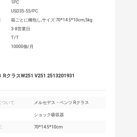
1PC
USD35-55/PC
:
箱ごとに梱包し,サイズ:70*14.5*10cm,5kg
3-8営業日
T/T
10000個/月
W251 V251 2513201931
について:
メルセデス・ベンツ Rクラス
ショック吸収器
:
70*14.5*10cm