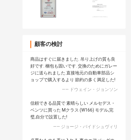
顧客の検討
商品はすぐに届きました. 吊り上げの質も良
好です. 梱包も固いです. 交換のためにガレー
ジに送られました.直接地元の自動車部品シ
ョップで購入するより 節約の多く満足した!
—— ドウェイン・ジョンソン
信頼できる品質で 素晴らしい メルセデス・
ベンツに買った Mクラス (W166) モデル,完
璧,自分で設置した!
—— ジョージ・バイドシュヴィリ