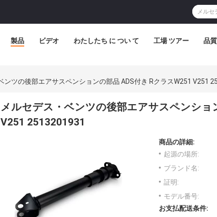
製品
ビデオ
わたしたち に つい て
工場 ツアー
品質
ツの後部エアサスペンションの部品 ADS付き RクラスW251 V251 251
メルセデス・ベンツの後部エアサスペンションの部
V251 2513201931
商品の詳細:
起源の場所:
ブランド名:
証明:
モデル番号:
お支払配送条件: