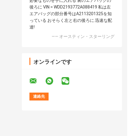
必要なものを手に入れる 裏のエアバッグの
後ろに VIN = WDD2193772A088419 私は左
エアバッグの部分番号はA2113201325を知
っている おそらく左と右の後ろに.迅速な配
達!
—— オースティン・スターリング
オンラインです