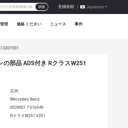
見積依頼
|
Japanese
調査
管理
連絡 ください
ニュース
事件
3201931
品 ADS付き RクラスW251
広州
Mercedes-Benz
ISO9001 TS16949
RクラスW251 V251