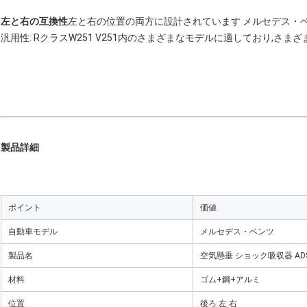
左と右の互換性
左と右の位置の両方に設計されています メルセデス・
汎用性: RクラスW251 V251内のさまざまなモデルに適しており,さま
製品詳細
ポイント
価値
自動車モデル
メルセデス・ベンツ
製品名
空気懸垂 ショック吸収器 AD
材料
ゴム+鋼+アルミ
位置
後ろ 左 右