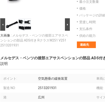
最小注文数量:
価格:
パッケージの詳細
受渡し時間:
支払条件:
大画像 :
メルセデス・ベンツの後部エアサスペ
供給の能力:
ンションの部品 ADS付き RクラスW251 V251
連絡先
2513201931
メルセデス・ベンツの後部エアサスペンションの部品 ADS付き Rクラス
説明
ポイント:
空気懸垂の緩衝装置
車両
製造 NO:
2513201931
機能:
港:
広州
サイズ