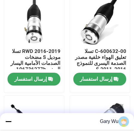
معلومات عنا
جولة في المعمل
600632-00-C تسلا
RWD 2016-2019 تسلا
رقابة جودة
تعليق الهواء خلفية مصدر
موديل S مضخات
الصدمة اليسرى للنموذج
الصدمات الأمامية اليسار
S 2011-2016
اليمنى 106736277b
اتصل بنا
إرسال استفسار
إرسال استفسار
أخبار
حالات
Gary Wu
نظام التعليق الهوائي للسيارة