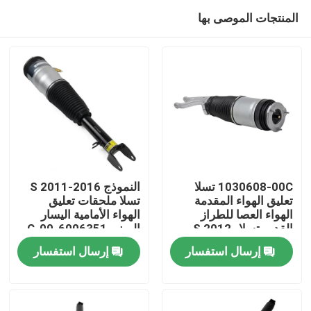
المنتجات الموصى بها
1030608-00C تسلا
النموذج S 2011-2016
تعليق الهواء المقدمة
تسلا ملحقات تعليق
الهواء العصا للطراز
الهواء الأمامية اليسار
المنزل
القديم تسلا S 2012-
اليمنى 6006351-00-C
2015
إرسال استفسار
إرسال استفسار
المنتجات
فيديوهات