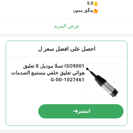
5.0
يدقّق ممون
عرض المزيد
احصل على افضل سعر ل
ISO9001 تسلا موديل X تعليق
هوائي تعليق خلفي مستمع الصدمات
1027461-00-G
استمر