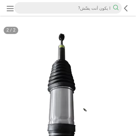
2
/
2