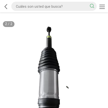
2
/
2