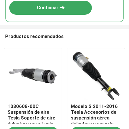
Continuar
Productos recomendados
En casa
1030608-00C
Modelo S 2011-2016
Productos
Suspensión de aire
Tesla Accesorios de
Tesla Soporte de aire
suspensión aérea
delantero para Tesla
delantera izquierda
Los vídeos