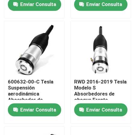
modelo S 2012-2015
derecha 6006351-00-
Enviar Consulta
Enviar Consulta
C
Sobre nosotros
Recorrido por la fábrica
Control de calidad
Contacta con nosotros
600632-00-C Tesla
RWD 2016-2019 Tesla
Suspensión
Modelo S
Noticias
aerodinámica
Absorbedores de
Absorbedor de
choque Frente
choques trasero
izquierda derecha
Enviar Consulta
Enviar Consulta
izquierdo para el
106736277b
Casos de trabajo
modelo S 2011-2016
Sistema de suspensión de aire del vehículo