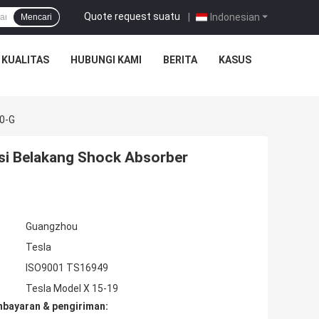
Quote request suatu
|
Indonesian
Mencari
 KUALITAS
HUBUNGI KAMI
BERITA
KASUS
00-G
si Belakang Shock Absorber
Guangzhou
Tesla
ISO9001 TS16949
Tesla Model X 15-19
mbayaran & pengiriman: