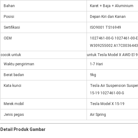
Bahan
Karet + Baja + Aluminium
Posisi
Depan Kiri dan Kanan
Sertifikasi
ISO9001 TS16949
OEM
1027461-00-G 1027461-00-
W309255002 A17C0036443
cocok untuk
untuk Tesla Model X AWD El 
Waktu pengiriman
1-7 Hari
Berat badan
9kg
Kata kunci
Tesla Air Suspension Suspe
15-19 1027461-00-G
Merek mobil
Tesla Model X 15-19
Jenis pegas
Air Spring
Detail Produk Gambar