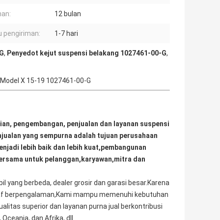
an:
12 bulan
 pengiriman:
1-7 hari
-G
,
Penyedot kejut suspensi belakang 1027461-00-G
,
 Model X 15-19 1027461-00-G
tian, pengembangan, penjualan dan layanan suspensi 
njualan yang sempurna adalah tujuan perusahaan 
njadi lebih baik dan lebih kuat,pembangunan 
ersama untuk pelanggan,karyawan,mitra dan 
ang berbeda, dealer grosir dan garasi besar.Karena 
 staf berpengalaman,Kami mampu memenuhi kebutuhan 
tas superior dan layanan purna jual berkontribusi 
Oceania, dan Afrika, dll