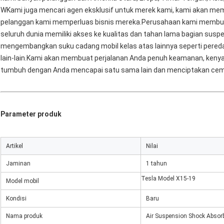
W
Kami juga mencari agen eksklusif untuk merek kami, kami akan me
pelanggan kami memperluas bisnis mereka.Perusahaan kami membuat
seluruh dunia memiliki akses ke kualitas dan tahan lama bagian susp
mengembangkan suku cadang mobil kelas atas lainnya seperti peredam
lain-lain.Kami akan membuat perjalanan Anda penuh keamanan, keny
tumbuh dengan Anda mencapai satu sama lain dan menciptakan ce
Parameter produk
Artikel
Nilai
Jaminan
1 tahun
Tesla Model X15-19
Model mobil
Kondisi
Baru
Nama produk
Air Suspension Shock Absorb