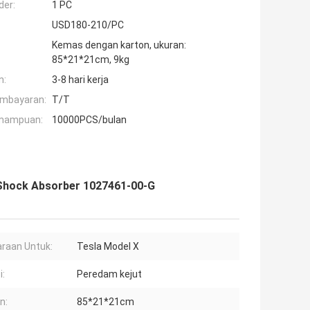
der:
1 PC
USD180-210/PC
Kemas dengan karton, ukuran:
85*21*21cm, 9kg
n:
3-8 hari kerja
embayaran:
T/T
mampuan:
10000PCS/bulan
 Shock Absorber 1027461-00-G
raan Untuk:
Tesla Model X
i:
Peredam kejut
n:
85*21*21cm