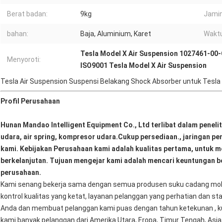
Berat badan:
9kg
Jamin
bahan:
Baja, Aluminium, Karet
Waktu
Tesla Model X Air Suspension 1027461-00
Menyoroti:
ISO9001 Tesla Model X Air Suspension
Tesla Air Suspension Suspensi Belakang Shock Absorber untuk Tesla
Profil Perusahaan
Hunan Mandao Intelligent Equipment Co., Ltd terlibat dalam peneli
udara, air spring, kompresor udara.Cukup persediaan., jaringan pe
kami. Kebijakan Perusahaan kami adalah kualitas pertama, untuk me
berkelanjutan. Tujuan mengejar kami adalah mencari keuntungan b
perusahaan.
Kami senang bekerja sama dengan semua produsen suku cadang mobil y
kontrol kualitas yang ketat, layanan pelanggan yang perhatian dan
Anda dan membuat pelanggan kami puas dengan tahun ketekunan , kuali
kami banyak pelanggan dari Amerika Utara, Eropa, Timur Tengah, Asia, 