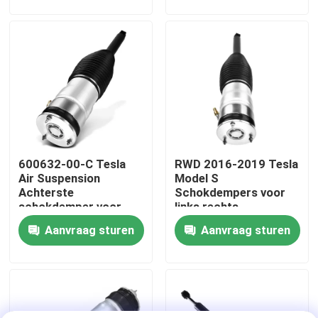
Over ons
Fabriekstocht
Kwaliteitscontrole
600632-00-C Tesla
RWD 2016-2019 Tesla
Neem contact met ons op
Air Suspension
Model S
Achterste
Schokdempers voor
schokdemper voor
links rechts
Nieuws
model S 2011-2016
106736277b
Aanvraag sturen
Aanvraag sturen
Gevallen
Autoverhangingssysteem