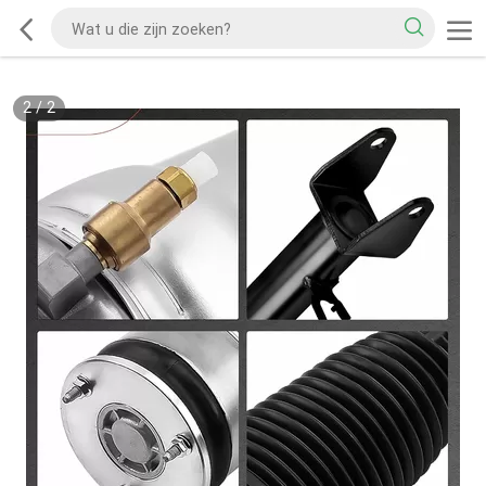
2
/
2