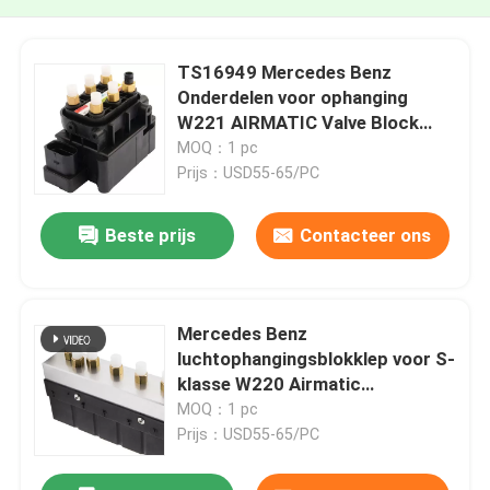
TS16949 Mercedes Benz
Onderdelen voor ophanging
W221 AIRMATIC Valve Block
2123200358
MOQ：1 pc
Prijs：USD55-65/PC
Beste prijs
Contacteer ons
Mercedes Benz
luchtophangingsblokklep voor S-
klasse W220 Airmatic
2203200258
MOQ：1 pc
Prijs：USD55-65/PC