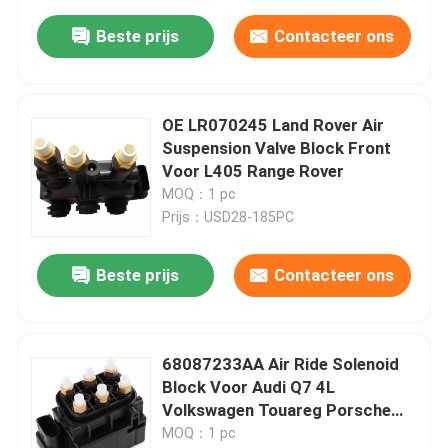
Beste prijs
Contacteer ons
OE LR070245 Land Rover Air
Suspension Valve Block Front
Voor L405 Range Rover
MOQ：1 pc
Prijs：USD28-185PC
Beste prijs
Contacteer ons
68087233AA Air Ride Solenoid
Block Voor Audi Q7 4L
Volkswagen Touareg Porsche
Cayenne 955
MOQ：1 pc