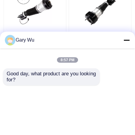
2203202138 Mercedes
2213200538 Voor-
Benz Air Suspension
rechts schokdemper
Gary Wu
onderdelen voor links
4MATIC W221
4MATIC W220
Schokdemper
Schokdemper
8:57 PM
Beste prijs
Beste prijs
Good day, what product are you looking 
for?
Contacteer ons
Contacteer ons
Bekijk meer
Thuis
Ongeveer ons
Contacteer ons
Desktop Site
Sitemap
Privacy Policy