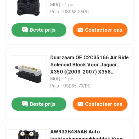
MOQ：1 pc
Prijs：USD68-85PC
Over ons
Beste prijs
Contacteer ons
Fabriekstocht
Kwaliteitscontrole
Duurzaam OE C2C35166 Air Ride
Solenoid Block Voor Jaguar
X350 ((2003-2007) X358
Neem contact met ons op
((2007-2009)
MOQ：1 pc
Prijs：USD55-70/PC
Nieuws
Beste prijs
Contacteer ons
Gevallen
AW933B486AB Auto
Autoverhangingssysteem
luchtophangingsklepblok Voor