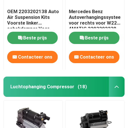
OEM 2203202138 Auto
Mercedes Benz
Air Suspension Kits
Autoverhangingssysteem
Voorste linker
voor rechts voor W220
schokdemper Voor
4MATIC 2203202238
Mercedes-Benz W220
Beste prijs
Beste prijs
4MATIC
Contacteer ons
Contacteer ons
Luchtophanging Compressor
(18)