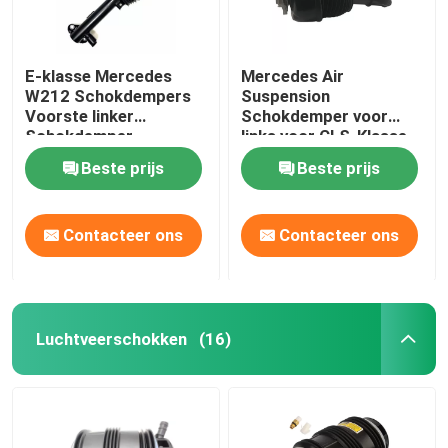
E-klasse Mercedes
Mercedes Air
W212 Schokdempers
Suspension
Voorste linker
Schokdemper voor
Schokdemper
links voor CLS-Klasse
2123203138
W218 4matic
Beste prijs
Beste prijs
2123201938
Contacteer ons
Contacteer ons
Luchtveerschokken
(16)