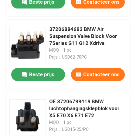
Beste prijs
Contacteer ons
37206884682 BMW Air
Suspension Valve Block Voor
7Series G11 G12 Xdrive
MOQ：1 pc
Prijs：USD62-70PC
Beste prijs
Contacteer ons
OE 37206799419 BMW
luchtophangingsklepblok voor
X5 E70 X6 E71 E72
MOQ：1 pc
Prijs：USD15-25/PC