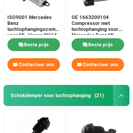
ISO9001 Mercedes
OE 1663200104
Benz
Compressor met
luchtophangingscompressor
luchtophanging voor
voor ML-klasse W164
Mercedes Benz ML-
1643201204
klasse W166
Beste prijs
Beste prijs
Contacteer ons
Contacteer ons
Schokdemper voor luchtophanging
(21)