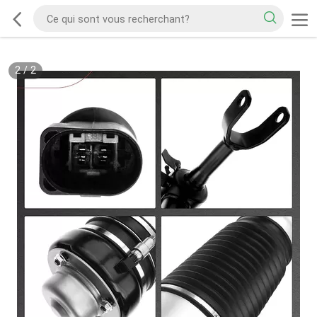
2
/
2