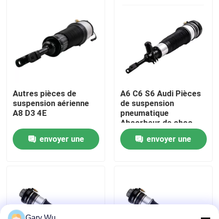
À propos de nous
Visite de l'usine
Contrôle de la qualité
Autres pièces de
A6 C6 S6 Audi Pièces
suspension aérienne
de suspension
A8 D3 4E
pneumatique
Nous contacter
Absorbeur de choc
avant droit
envoyer une
envoyer une
4F0616040
Nouvelles
demande
demande
Les affaires
Système de suspension pneumatique de voiture
Gary Wu