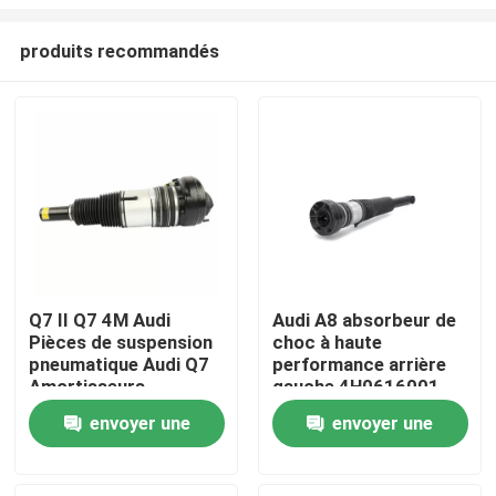
produits recommandés
Q7 II Q7 4M Audi
Audi A8 absorbeur de
Pièces de suspension
choc à haute
À la maison
pneumatique Audi Q7
performance arrière
Amortisseurs
gauche 4H0616001
4M4616039
Audi Air Shocks
Produits
envoyer une
envoyer une
demande
demande
Vidéos