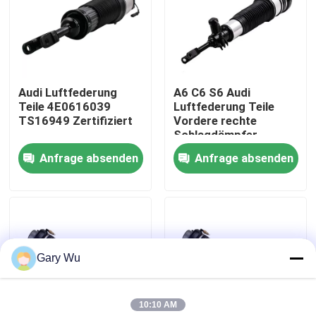
Über uns
Werksbesichtigung
Audi Luftfederung
A6 C6 S6 Audi
Teile 4E0616039
Luftfederung Teile
TS16949 Zertifiziert
Vordere rechte
Qualitätskontrolle
Schlagdämpfer
4F0616040
Anfrage absenden
Anfrage absenden
Kontakt mit uns
Neuigkeiten
Gary Wu
Rechtssachen
10:10 AM
Fahrzeugluftfederungssystem