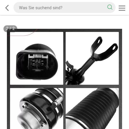
2
/
2