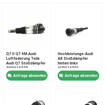
Q7 II Q7 4M Audi
Hochleistungs-Audi
Luftfederung Teile
A8 Stoßdämpfer
Audi Q7 Stoßdämpfer
hinten links
4M4616039
4H0616001
Zu Hause
Anfrage absenden
Anfrage absenden
Produkte
Videos