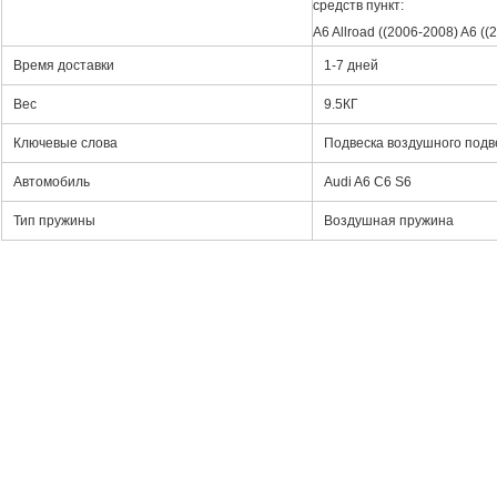
средств пункт:
A6 Allroad ((2006-2008) A6 ((
Время доставки
1-7 дней
Вес
9.5
КГ
Ключевые слова
Подвеска воздушного подв
Автомобиль
Audi A6 C6 S6
Тип пружины
Воздушная пружина