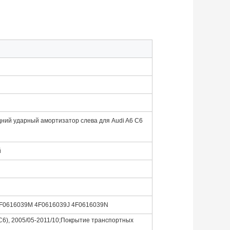
ний ударный амортизатор слева для Audi A6 C6
й
4F0616039M 4F0616039J 4F0616039N
и C6), 2005/05-2011/10;Покрытие транспортных