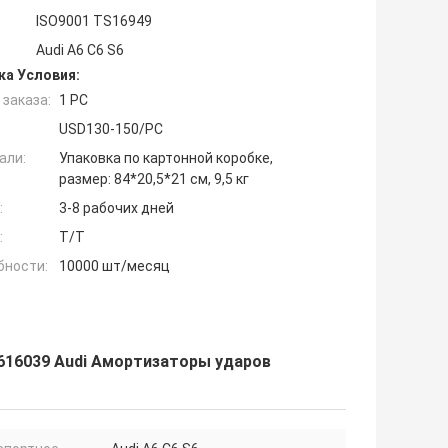
ISO9001 TS16949
Audi A6 C6 S6
ка Условия:
заказа:
1 PC
USD130-150/PC
али:
Упаковка по картонной коробке,
размер: 84*20,5*21 см, 9,5 кг
:
3-8 рабочих дней
:
T/T
бности:
10000 шт/месяц
616039 Audi Амортизаторы ударов