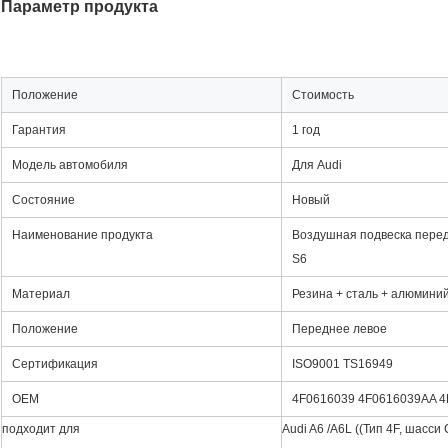
Параметр продукта
Положение
Стоимость
Гарантия
1 год
Модель автомобиля
Для Audi
Состояние
Новый
Наименование продукта
Воздушная подвеска перед
S6
Материал
Резина + сталь + алюмини
Положение
Переднее левое
Сертификация
ISO9001 TS16949
OEM
4F0616039 4F0616039AA 
подходит для
Audi A6 /A6L ((Тип 4F, шасс