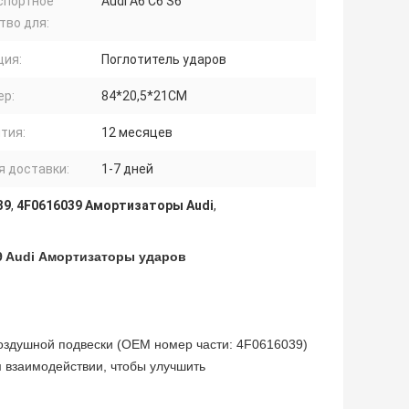
спортное
Audi A6 C6 S6
тво для:
ция:
Поглотитель ударов
ер:
84*20,5*21CM
тия:
12 месяцев
я доставки:
1-7 дней
39
,
4F0616039 Амортизаторы Audi
,
9 Audi Амортизаторы ударов
оздушной подвески (OEM номер части: 4F0616039)
м взаимодействии, чтобы улучшить