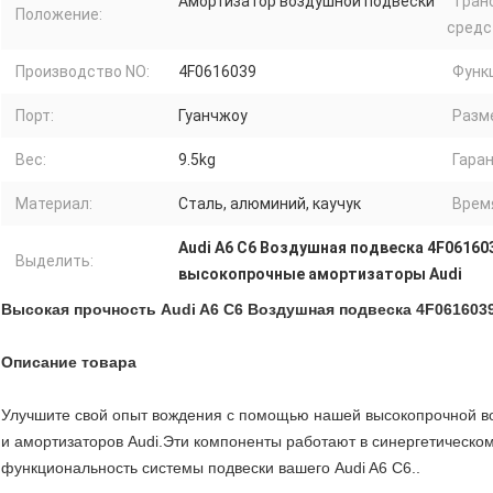
Амортизатор воздушной подвески
Тран
Положение:
средс
Производство NO:
4F0616039
Функ
Порт:
Гуанчжоу
Разм
Вес:
9.5kg
Гаран
Материал:
Сталь, алюминий, каучук
Врем
Audi A6 C6 Воздушная подвеска 4F06160
Выделить:
высокопрочные амортизаторы Audi
Высокая прочность Audi A6 C6 Воздушная подвеска 4F061603
Описание товара
Улучшите свой опыт вождения с помощью нашей высокопрочной в
и амортизаторов Audi.Эти компоненты работают в синергетическо
функциональность системы подвески вашего Audi A6 C6..