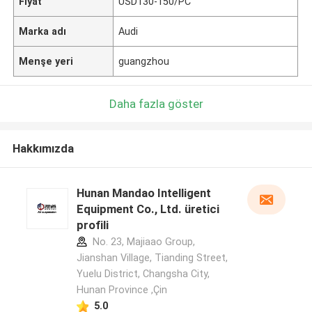
Fiyat
USD130-150/PC
Marka adı
Audi
Menşe yeri
guangzhou
Daha fazla göster
Hakkımızda
Hunan Mandao Intelligent
Equipment Co., Ltd. üretici
profili
No. 23, Majiaao Group,
Jianshan Village, Tianding Street,
Yuelu District, Changsha City,
Hunan Province ,Çin
5.0