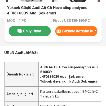
Yüksek Güçlü Audi A6 C6 Hava süspansiyonu
4F0616039 Audi Şok emici
MOQ：1 PC
Fiyat：USD130-150/PC
En iyi fiyat
Bizimle iletişim kur
ÜRüN AçıKLAMASı
Audi A6 C6 Hava süspansiyonu 4F0
616039
Önemli Noktalar:
,
4F0616039 Audi Şok emici
,
Yüksek dayanıklılık Audi Şok emici
Kartonla paketleyin, boyut: 84*20,5*2
Ambalaj bilgileri
1 cm, 9,5 kg