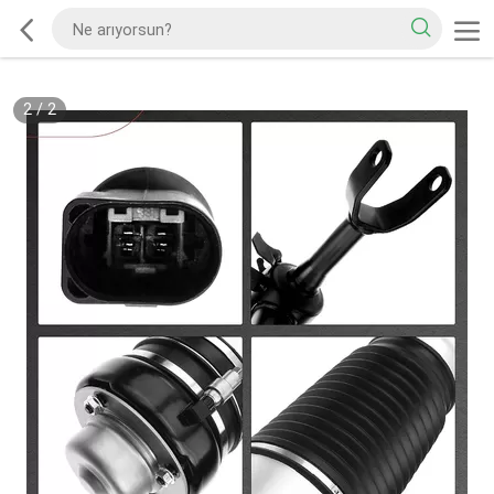
2
/
2