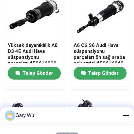
Hakkımızda
Fabrika turu
Yüksek dayanıklılık A8
A6 C6 S6 Audi Hava
D3 4E Audi Hava
süspansiyonu
Kalite kontrol
süspansiyonu
parçaları ön sağ araba
parçaları 4E0616039
şok emici 4F0616040
TS16949 Sertifikalı
Talep Gönder
Talep Gönder
Bizimle İletişim
Haberler
Vakalar
Gary Wu
Araç hava süspansiyonu sistemi