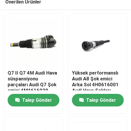
Önerilen Ürünler
Q7 II Q7 4M Audi Hava
Yüksek performanslı
süspansiyonu
Audi A8 Şok emici
parçaları Audi Q7 Şok
Arka Sol 4H0616001
emici 4M4616039
Audi Hava Şokları
Evde
Talep Gönder
Talep Gönder
Ürün
Videolar