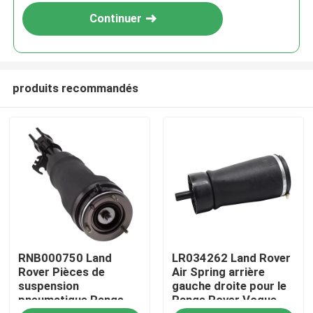
Continuer
produits recommandés
À la maison
RNB000750 Land
LR034262 Land Rover
Produits
Rover Pièces de
Air Spring arrière
suspension
gauche droite pour le
pneumatique Range
Range Rover Vogue
Vidéos