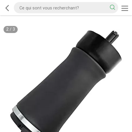
2
/
3