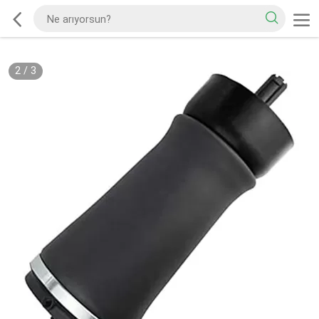
2
/
3