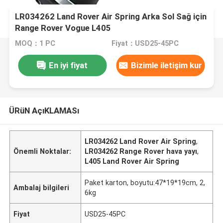
LR034262 Land Rover Air Spring Arka Sol Sağ için
Range Rover Vogue L405
MOQ：1 PC
Fiyat：USD25-45PC
En iyi fiyat
Bizimle iletişim kur
ÜRüN AçıKLAMASı
LR034262 Land Rover Air Spring
,
Önemli Noktalar:
LR034262 Range Rover hava yayı
,
L405 Land Rover Air Spring
Paket karton, boyutu:47*19*19cm, 2,
Ambalaj bilgileri
6kg
Fiyat
USD25-45PC