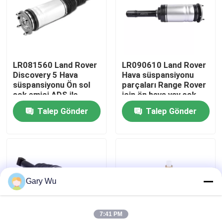
Hakkımızda
Fabrika turu
LR081560 Land Rover
LR090610 Land Rover
Discovery 5 Hava
Hava süspansiyonu
süspansiyonu Ön sol
parçaları Range Rover
Kalite kontrol
şok emici ADS ile
için ön hava yay şok
Talep Gönder
Talep Gönder
Bizimle İletişim
Haberler
Gary Wu
Vakalar
7:41 PM
Araç hava süspansiyonu sistemi