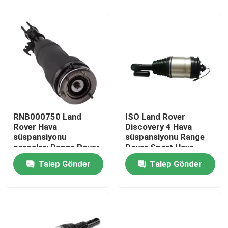
RNB000750 Land
ISO Land Rover
Rover Hava
Discovery 4 Hava
süspansiyonu
süspansiyonu Range
parçaları Range Rover
Rover Sport Hava
L322 Ön Şok emici
süspansiyonu
Evde
Talep Gönder
Talep Gönder
LR015018
Ürün
Videolar