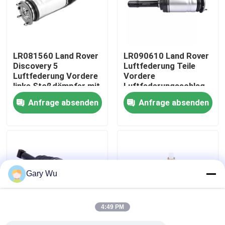
Über uns
LR081560 Land Rover
LR090610 Land Rover
Werksbesichtigung
Discovery 5
Luftfederung Teile
Luftfederung Vordere
Vordere
linke Stoßdämpfer mit
Luftfederungsschlag
Qualitätskontrolle
ADS
für Range Rover
Anfrage absenden
Anfrage absenden
Kontakt mit uns
Neuigkeiten
Gary Wu
Rechtssachen
4:49 PM
Fahrzeugluftfederungssystem