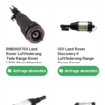
RNB000750 Land
ISO Land Rover
Rover Luftfederung
Discovery 4
Teile Range Rover
Luftfederung Range
L322 Sturzdämpfer
Rover Sport
Luftfederung
Anfrage absenden
Anfrage absenden
LR015018
Zu Hause
Produkte
Videos