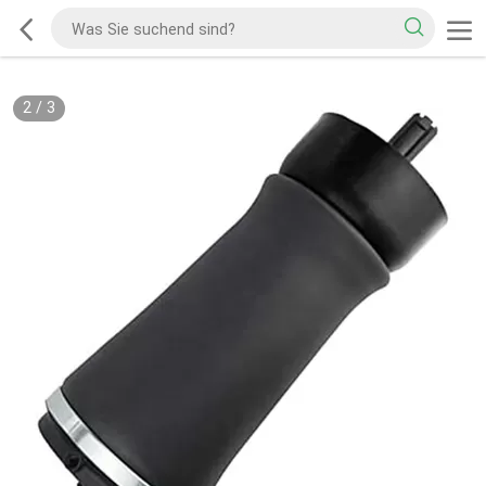
2
/
3