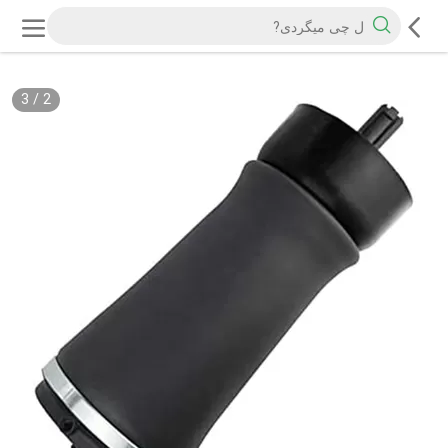
3
/
2