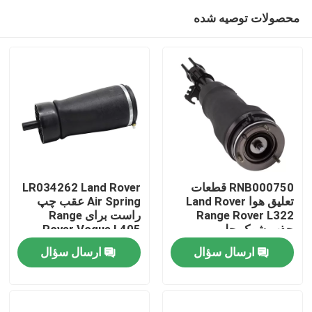
محصولات توصیه شده
RNB000750 قطعات
LR034262 Land Rover
تعلیق هوا Land Rover
Air Spring عقب چپ
Range Rover L322
راست برای Range
خونه
جذب شوک جلو
Rover Vogue L405
ارسال سؤال
ارسال سؤال
محصولات
ویدیو