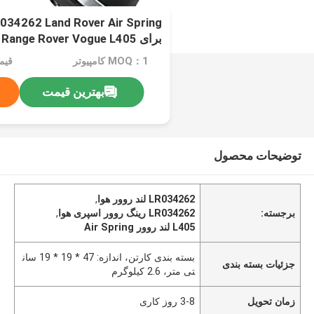
برای Range Rover Vogue L405
MOQ：1 کامپیوتر
قیمت：C
بهترین قیمت
توضیحات محصول
LR034262 لند روور هوا
,
برجسته:
LR034262 رینگ روور اسپری هوا
,
L405 لند روور Air Spring
بسته بندی کارتن، اندازه: 47 * 19 * 19 سان
جزئیات بسته بندی
تی متر، 2.6 کیلوگرم
زمان تحویل
3-8 روز کاری