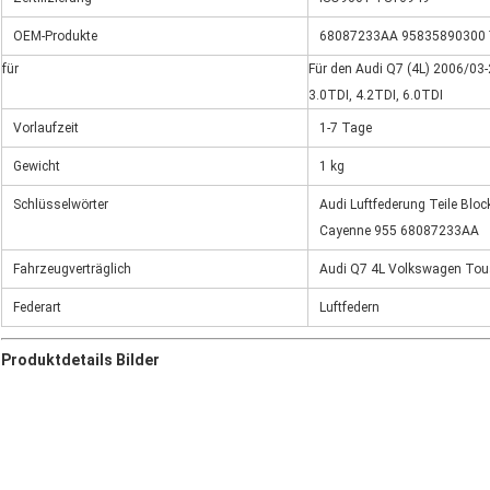
OEM-Produkte
68087233AA 95835890300
für
Für den Audi Q7 (4L) 2006/03-
3.0TDI, 4.2TDI, 6.0TDI
Vorlaufzeit
1-7 Tage
Gewicht
1 kg
Schlüsselwörter
Audi Luftfederung Teile Blo
Cayenne 955 68087233AA
Fahrzeugverträglich
Audi Q7 4L Volkswagen Tou
Federart
Luftfedern
Produktdetails Bilder