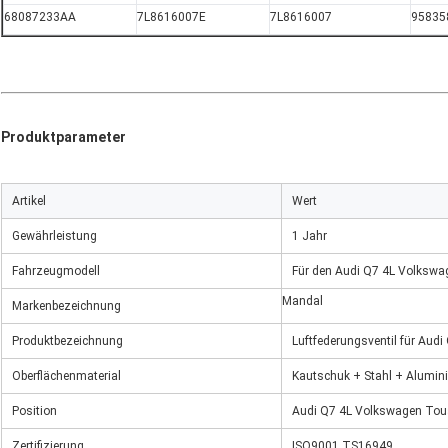
68087233AA
7L8616007E
7L8616007
95835
Produktparameter
Artikel
Wert
Gewährleistung
1 Jahr
Fahrzeugmodell
Für den Audi Q7 4L Volksw
Mandal
Markenbezeichnung
Produktbezeichnung
Luftfederungsventil für Au
Oberflächenmaterial
Kautschuk + Stahl + Alumin
Position
Audi Q7 4L Volkswagen Tou
Zertifizierung
ISO9001 TS16949