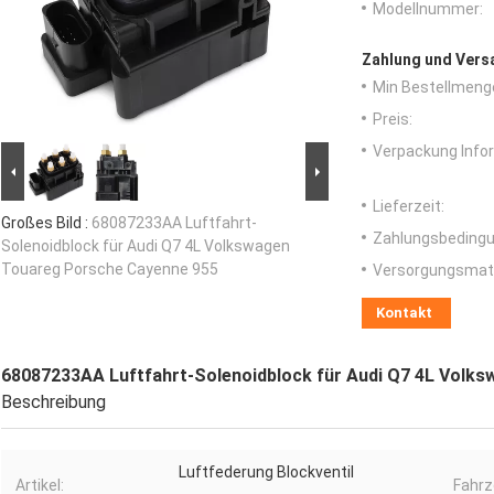
Modellnummer:
Zahlung und Vers
Min Bestellmeng
Preis:
Verpackung Info
Lieferzeit:
Großes Bild :
68087233AA Luftfahrt-
Zahlungsbedingu
Solenoidblock für Audi Q7 4L Volkswagen
Touareg Porsche Cayenne 955
Versorgungsmater
Kontakt
68087233AA Luftfahrt-Solenoidblock für Audi Q7 4L Volk
Beschreibung
Luftfederung Blockventil
Artikel:
Fahrz