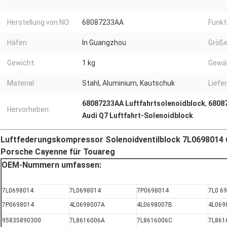
Herstellung von NO:
68087233AA
Funkt
Hafen:
In Guangzhou
Größe
Gewicht:
1 kg
Gewäh
Material:
Stahl, Aluminium, Kautschuk
Liefer
68087233AA Luftfahrtsolenoidblock
,
68087
Hervorheben:
Audi Q7 Luftfahrt-Solenoidblock
Luftfederungskompressor Solenoidventilblock 7L0698014 
Porsche Cayenne für Touareg
OEM-Nummern umfassen:
7L0698014
7L0698014
7P0698014
7L0 6
7P0698014
4L0698007A
4L0698007B
4L069
95835890300
7L8616006A
7L8616006C
7L861