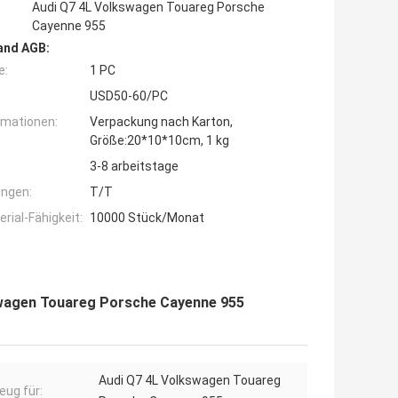
Audi Q7 4L Volkswagen Touareg Porsche
Cayenne 955
and AGB:
e:
1 PC
USD50-60/PC
rmationen:
Verpackung nach Karton,
Größe:20*10*10cm, 1 kg
3-8 arbeitstage
ngen:
T/T
ial-Fähigkeit:
10000 Stück/Monat
swagen Touareg Porsche Cayenne 955
Audi Q7 4L Volkswagen Touareg
eug für: