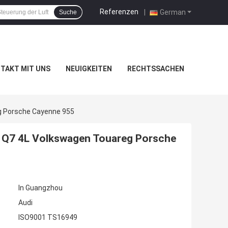
Referenzen
|
German
Suche
TAKT MIT UNS
NEUIGKEITEN
RECHTSSACHEN
g Porsche Cayenne 955
i Q7 4L Volkswagen Touareg Porsche
In Guangzhou
Audi
ISO9001 TS16949