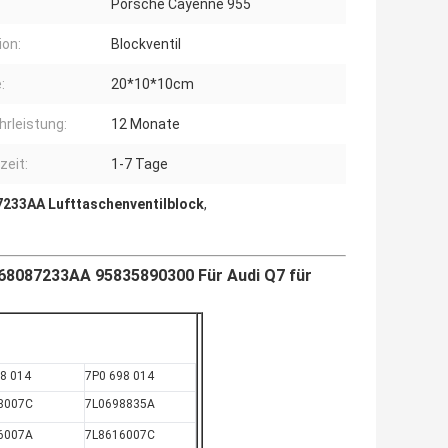
Porsche Cayenne 955
ion:
Blockventil
:
20*10*10cm
rleistung:
12 Monate
zeit:
1-7 Tage
233AA Lufttaschenventilblock
,
68087233AA 95835890300 Für Audi Q7 für
98 014
7P0 698 014
8007C
7L0698835A
6007A
7L8616007C