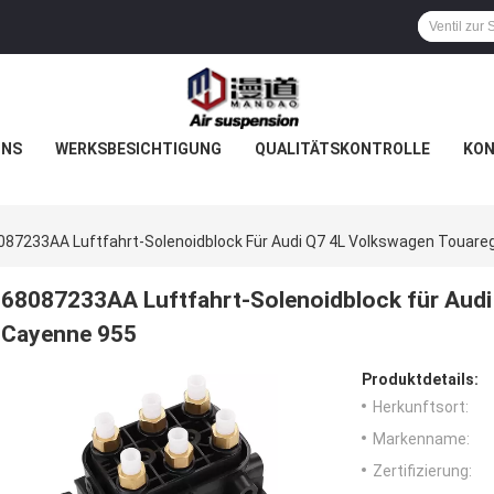
UNS
WERKSBESICHTIGUNG
QUALITÄTSKONTROLLE
KON
087233AA Luftfahrt-Solenoidblock Für Audi Q7 4L Volkswagen Touare
68087233AA Luftfahrt-Solenoidblock für Aud
Cayenne 955
Produktdetails:
Herkunftsort:
Markenname:
Zertifizierung: