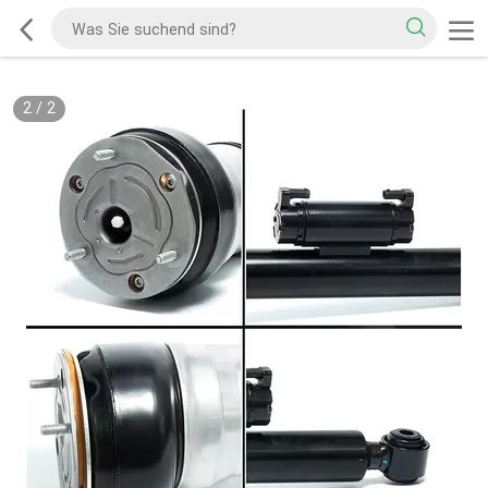
2
/
2