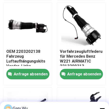
Über uns
Werksbesichtigung
Qualitätskontrolle
OEM 2203202138
Vorfahrzeugluftfederung
Fahrzeug
für Mercedes Benz
Kontakt mit uns
Luftaufhängungskits
W221 AIRMATIC
Vorder-Links
2213209313
Stoßdämpfer für
Anfrage absenden
Anfrage absenden
Neuigkeiten
Mercedes-Benz W220
4MATIC
Rechtssachen
Fahrzeugluftfederungssystem
Gary Wu