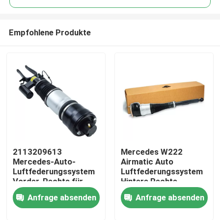
Empfohlene Produkte
2113209613
Mercedes W222
Zu Hause
Mercedes-Auto-
Airmatic Auto
Luftfederungssystem
Luftfederungssystem
Vorder-Rechts für
Hintere Rechte
Produkte
W211 4MATIC
Stoßdämpfer
Anfrage absenden
Anfrage absenden
2223205213
Videos