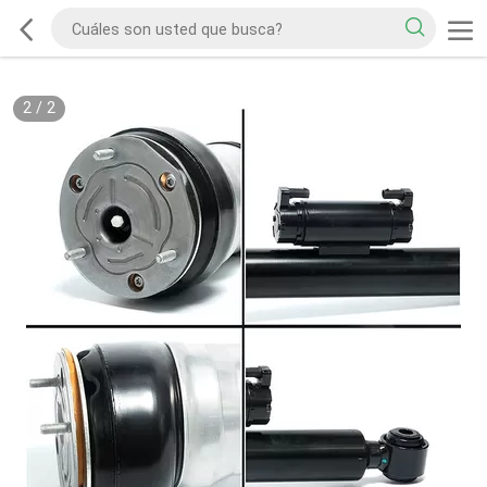
2
/
2