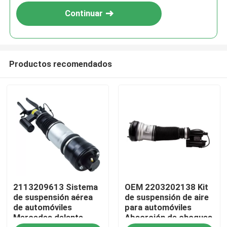
Continuar
Productos recomendados
En casa
2113209613 Sistema
OEM 2203202138 Kit
Productos
de suspensión aérea
de suspensión de aire
de automóviles
para automóviles
Mercedes delante
Absorción de choques
Los vídeos