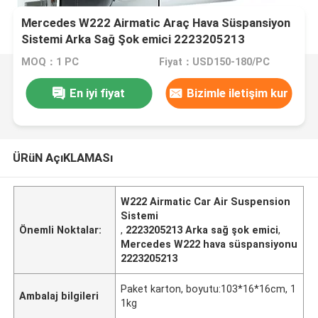
Mercedes W222 Airmatic Araç Hava Süspansiyon
Sistemi Arka Sağ Şok emici 2223205213
MOQ：1 PC
Fiyat：USD150-180/PC
En iyi fiyat
Bizimle iletişim kur
ÜRüN AçıKLAMASı
W222 Airmatic Car Air Suspension
Sistemi
Önemli Noktalar:
,
2223205213 Arka sağ şok emici
,
Mercedes W222 hava süspansiyonu
2223205213
Paket karton, boyutu:103*16*16cm, 1
Ambalaj bilgileri
1kg