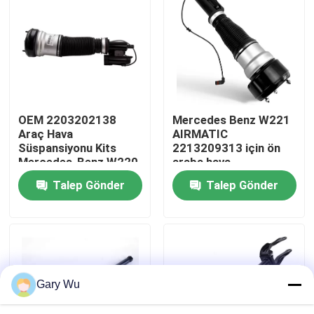
Hakkımızda
Fabrika turu
OEM 2203202138
Mercedes Benz W221
Kalite kontrol
Araç Hava
AIRMATIC
Süspansiyonu Kits
2213209313 için ön
Mercedes-Benz W220
araba hava
Bizimle İletişim
4MATIC için Ön Sol
süspansiyonu sistemi
Talep Gönder
Talep Gönder
Şok emici
Haberler
Vakalar
Gary Wu
Araç hava süspansiyonu sistemi