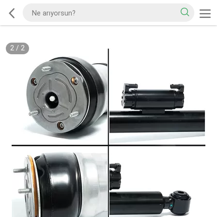
2
/
2