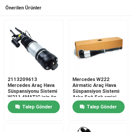
Önerilen Ürünler
2113209613
Mercedes W222
Mercedes Araç Hava
Airmatic Araç Hava
Süspansiyonu Sistemi
Süspansiyon Sistemi
Evde
W211 4MATIC için ön
Arka Sağ Şok emici
sağ
2223205213
Talep Gönder
Talep Gönder
Ürün
Videolar