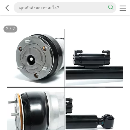
2
/
2