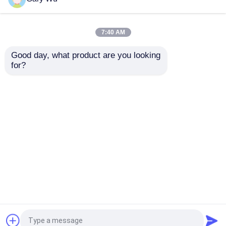
คอมเพรสเซอร์แอร์ระงับ
7:40 AM
Good day, what product are you looking 
โช้คอัพระบบกันสะเทือนของอากาศ
for?
W222 Airmatic
GL-Class X166
Aftermarket อุปกรณ์
Mercedes Benz เครื่อง
เสริมแขวนอากาศ
ดับกระแทกหน้าซ้าย
การกระแทกของอากาศสปริง
2223205313 ระบบการ
ไม่มี ADS 1663202513
ขับรถอากาศอัตโนมัติ
ส่งคำถาม
ส่งคำถาม
Mercedes Benz Air Suspension Parts
BMW Air Suspension Parts
บ้าน
เกี่ยวกับเรา
ติดต่อเรา
Desktop Site
แผนผังเว็บไซต์
Privacy Policy
เครื่องแขวนอากาศ Volkswagen
คุณภาพ
ระบบแขวนอากาศรถ
โรงงานในประเทศ
อะไหล่ช่วงล่างอากาศของ Land Rover
จีน.Copyright © 2026 Hunan Mandao Intelligent