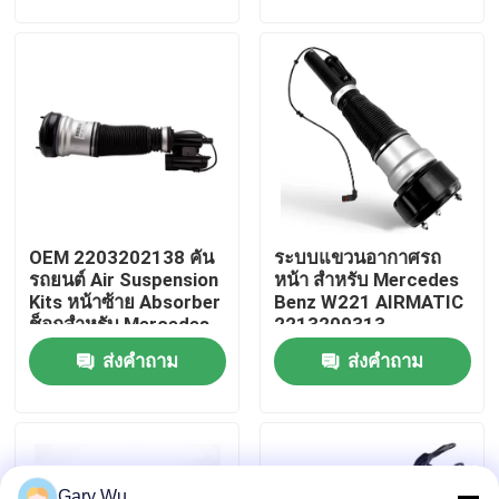
เกี่ยวกับเรา
ทัวร์โรงงาน
ควบคุมคุณภาพ
OEM 2203202138 คัน
ระบบแขวนอากาศรถ
ติดต่อเรา
รถยนต์ Air Suspension
หน้า สําหรับ Mercedes
Kits หน้าซ้าย Absorber
Benz W221 AIRMATIC
ช็อกสําหรับ Mercedes-
2213209313
ข่าว
Benz W220 4MATIC
ส่งคำถาม
ส่งคำถาม
กรณี
ระบบแขวนอากาศรถ
Gary Wu