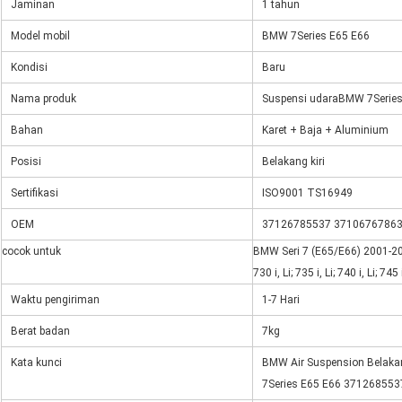
Jaminan
1 tahun
Model mobil
BMW 7Series E65 E66
Kondisi
Baru
Nama produk
Suspensi udara
BMW 7Series
Bahan
Karet + Baja + Aluminium
Posisi
Belakang kiri
Sertifikasi
ISO9001 TS16949
OEM
37126785537 37106767863
cocok untuk
BMW Seri 7 (E65/E66) 2001-20
730 i, Li; 735 i, Li; 740 i, Li; 745
Waktu pengiriman
1-7 Hari
Berat badan
7kg
Kata kunci
BMW Air Suspension Belakan
7Series E65 E66 371268553