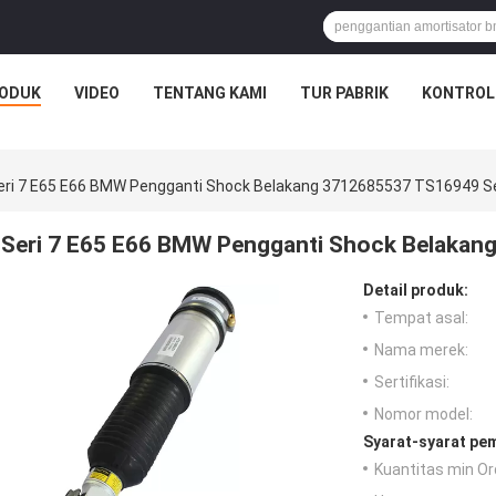
ODUK
VIDEO
TENTANG KAMI
TUR PABRIK
KONTROL
eri 7 E65 E66 BMW Pengganti Shock Belakang 3712685537 TS16949 Ser
Seri 7 E65 E66 BMW Pengganti Shock Belakang
Detail produk:
Tempat asal:
Nama merek:
Sertifikasi:
Nomor model:
Syarat-syarat pe
Kuantitas min Or