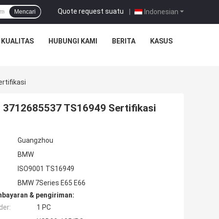
Quote request suatu
|
Indonesian
Mencari
 KUALITAS
HUBUNGI KAMI
BERITA
KASUS
tifikasi
 3712685537 TS16949 Sertifikasi
Guangzhou
BMW
ISO9001 TS16949
BMW 7Series E65 E66
mbayaran & pengiriman:
der:
1 PC