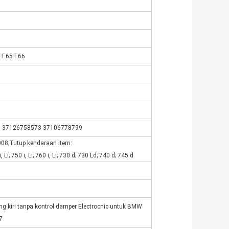
 E65 E66
 37126758573 37106778799
08;Tutup kendaraan item:
 i, Li; 750 i, Li; 760 i, Li; 730 d; 730 Ld; 740 d; 745 d
g kiri tanpa kontrol damper Electrocnic untuk BMW
7