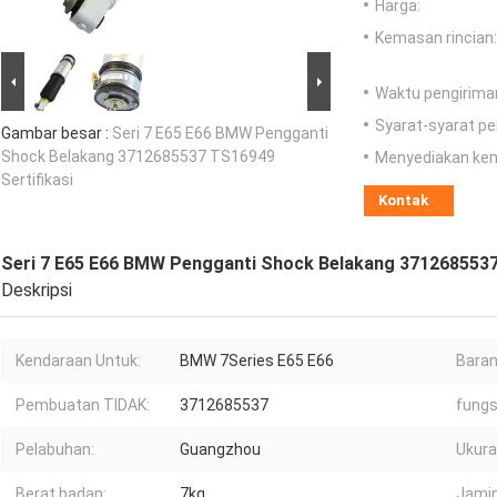
Harga:
Kemasan rincian:
Waktu pengirima
Syarat-syarat p
Gambar besar :
Seri 7 E65 E66 BMW Pengganti
Shock Belakang 3712685537 TS16949
Menyediakan ke
Sertifikasi
Kontak
Seri 7 E65 E66 BMW Pengganti Shock Belakang 3712685537
Deskripsi
Kendaraan Untuk:
BMW 7Series E65 E66
Baran
Pembuatan TIDAK:
3712685537
fungs
Pelabuhan:
Guangzhou
Ukura
Berat badan:
7kg
Jamin