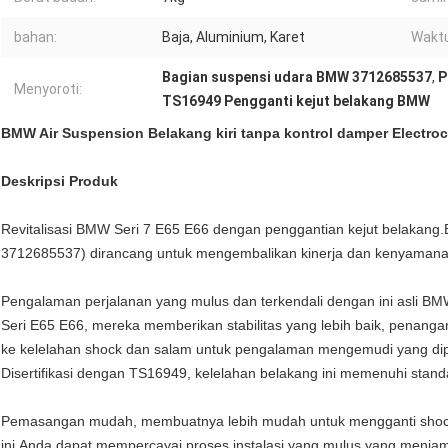
bahan:
Baja, Aluminium, Karet
Waktu
Bagian suspensi udara BMW 3712685537
,
P
Menyoroti:
TS16949 Pengganti kejut belakang BMW
BMW Air Suspension Belakang kiri tanpa kontrol damper Electro
Deskripsi Produk
Revitalisasi BMW Seri 7 E65 E66 dengan penggantian kejut belakang.Ba
3712685537) dirancang untuk mengembalikan kinerja dan kenyamana
Pengalaman perjalanan yang mulus dan terkendali dengan ini asli BM
Seri E65 E66, mereka memberikan stabilitas yang lebih baik, penangan
ke kelelahan shock dan salam untuk pengalaman mengemudi yang dip
Disertifikasi dengan TS16949, kelelahan belakang ini memenuhi standar
Pemasangan mudah, membuatnya lebih mudah untuk mengganti shock 
ini.Anda dapat mempercayai proses instalasi yang mulus yang menjami