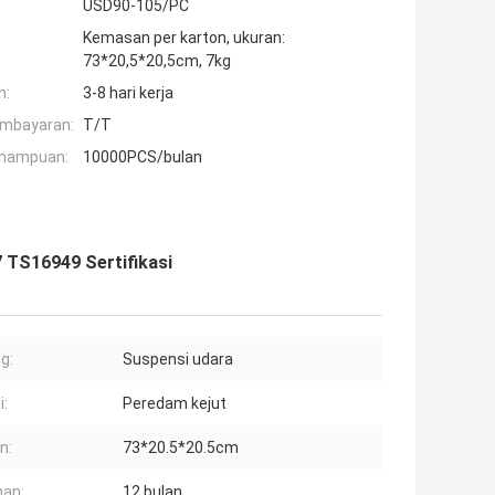
USD90-105/PC
Kemasan per karton, ukuran:
73*20,5*20,5cm, 7kg
n:
3-8 hari kerja
embayaran:
T/T
mampuan:
10000PCS/bulan
 TS16949 Sertifikasi
g:
Suspensi udara
i:
Peredam kejut
n:
73*20.5*20.5cm
an:
12 bulan