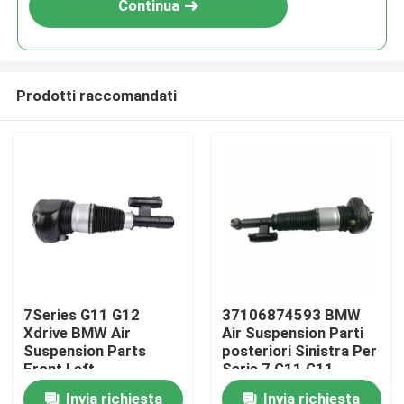
Continua
Prodotti raccomandati
Casa.
7Series G11 G12
37106874593 BMW
Xdrive BMW Air
Air Suspension Parti
Prodotti
Suspension Parts
posteriori Sinistra Per
Front Left
Serie 7 G11 G11
37106877559
Xdrive
Invia richiesta
Invia richiesta
Video