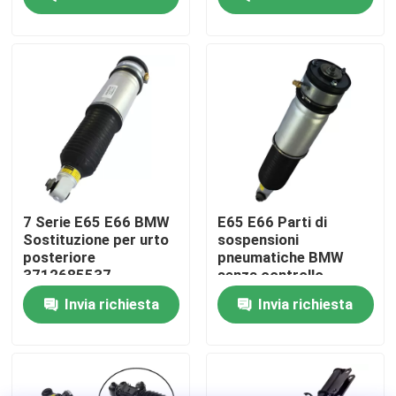
Su di noi
Visita alla fabbrica
Controllo della qualità
Contattaci
7 Serie E65 E66 BMW
E65 E66 Parti di
Sostituzione per urto
sospensioni
posteriore
pneumatiche BMW
Notizie
3712685537
senza controllo
TS16949 Certificato
elettronico
Invia richiesta
Invia richiesta
dell'ammortizzatore
37126785538
Casi
Sistema di sospensione pneumatica dell'auto