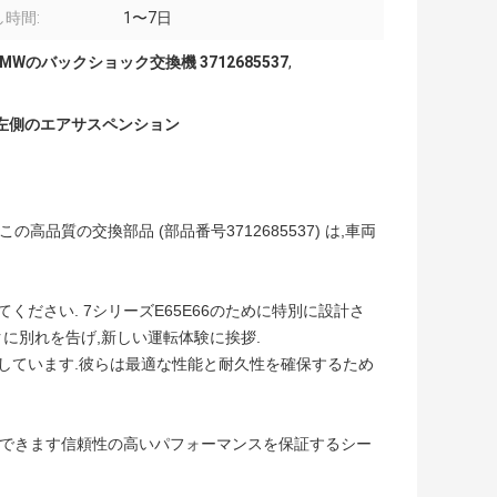
時間:
1〜7日
BMWのバックショック交換機 3712685537
,
なしの左側のエアサスペンション
高品質の交換部品 (部品番号3712685537) は,車両
ださい. 7シリーズE65E66のために特別に設計さ
クに別れを告げ,新しい運転体験に挨拶.
満たしています.彼らは最適な性能と耐久性を確保するため
換できます信頼性の高いパフォーマンスを保証するシー