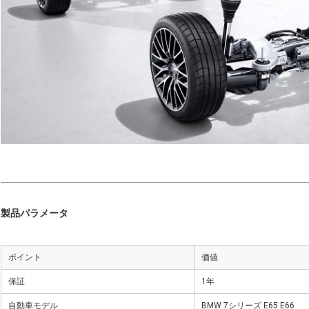
製品パラメータ
ポイント
価値
保証
1年
自動車モデル
BMW 7シリーズ E65 E66