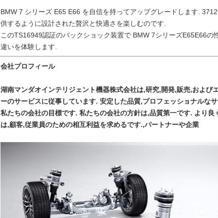
BMW 7 シリーズ E65 E66 を自信を持ってアップグレードします. 37
供するように設計された贅沢と快適さを楽しむのです.
このTS16949認証のバックショック装置で BMW 7シリーズE65E
違いを体験します.
会社プロフィール
湖南マンダオインテリジェント機器株式会社は,研究,開発,販売,および
ーのサービスに従事しています. 安定した品質,プロフェッショナルなサ
私たちの会社の目標です. 私たちの会社の方針は,品質第一です. より良
は,顧客,従業員のための相互利益を求めるです.,パートナーや企業