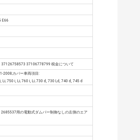
 E66
63 37126758573 37106778799 税金について
001-2008;カバー車両項目:
5 i, Li; 750 i, Li; 760 i, Li; 730 d, 730 Ld, 740 d, 745 d
6 3712685537用の電動式ダムパー制御なしの左側のエア