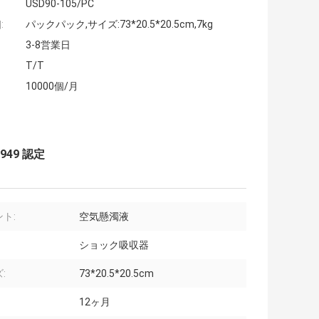
USD90-105/PC
:
パックパック,サイズ:73*20.5*20.5cm,7kg
3-8営業日
T/T
10000個/月
949 認定
ト:
空気懸濁液
ショック吸収器
:
73*20.5*20.5cm
12ヶ月