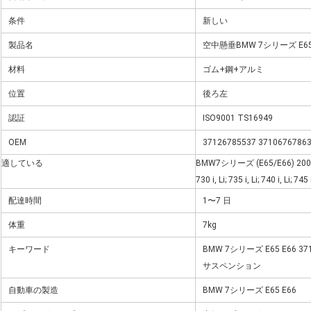
条件
新しい
製品名
空中懸垂
BMW 7シリーズ E65
材料
ゴム+鋼+アルミ
位置
後ろ左
認証
ISO9001 TS16949
OEM
37126785537 371067678
適している
BMW7シリーズ (E65/E66) 2
730 i, Li; 735 i, Li; 740 i, Li; 74
配達時間
1〜7 日
体重
7kg
キーワード
BMW 7シリーズ E65 E6
サスペンション
自動車の製造
BMW 7シリーズ E65 E66