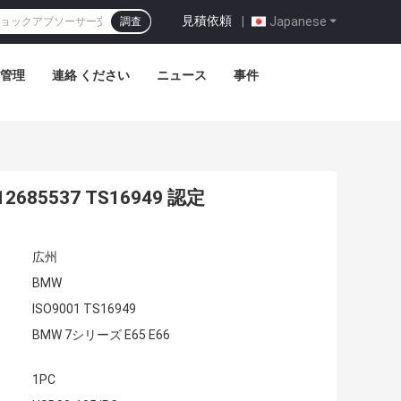
見積依頼
|
Japanese
調査
管理
連絡 ください
ニュース
事件
685537 TS16949 認定
広州
BMW
ISO9001 TS16949
BMW 7シリーズ E65 E66
1PC