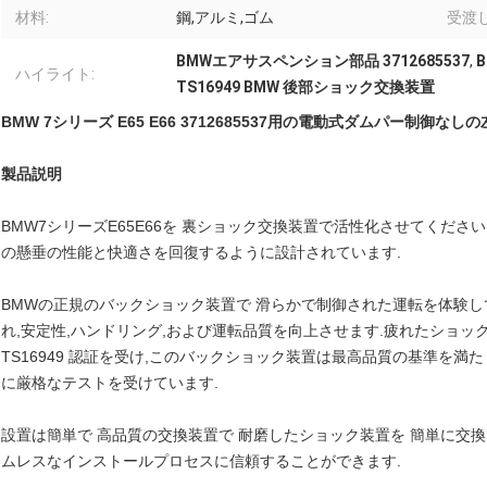
材料:
鋼,アルミ,ゴム
受渡し
BMWエアサスペンション部品 3712685537
,
ハイライト:
TS16949 BMW 後部ショック交換装置
BMW 7シリーズ E65 E66 3712685537用の電動式ダムパー制御
製品説明
BMW7シリーズE65E66を 裏ショック交換装置で活性化させてくださいこの
の懸垂の性能と快適さを回復するように設計されています.
BMWの正規のバックショック装置で 滑らかで制御された運転を体験してく
れ,安定性,ハンドリング,および運転品質を向上させます.疲れたショッ
TS16949 認証を受け,このバックショック装置は最高品質の基準を
に厳格なテストを受けています.
設置は簡単で 高品質の交換装置で 耐磨したショック装置を 簡単に交
ムレスなインストールプロセスに信頼することができます.