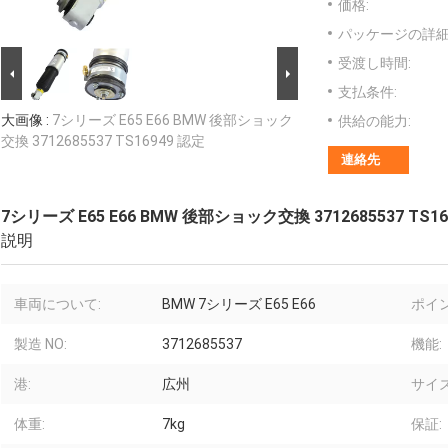
価格:
パッケージの詳細
受渡し時間:
支払条件:
大画像 :
7シリーズ E65 E66 BMW 後部ショック
供給の能力:
交換 3712685537 TS16949 認定
連絡先
7シリーズ E65 E66 BMW 後部ショック交換 3712685537 TS16
説明
車両について:
BMW 7シリーズ E65 E66
ポイン
製造 NO:
3712685537
機能:
港:
広州
サイズ
体重:
7kg
保証: