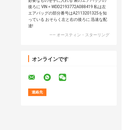
必要なものを手に入れる 裏のエアバッグの
後ろに VIN = WDD2193772A088419 私は左
エアバッグの部分番号はA2113201325を知
っている おそらく左と右の後ろに.迅速な配
達!
—— オースティン・スターリング
オンラインです