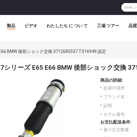
製品
ビデオ
わたしたち に つい て
工場 ツアー
品質
E66 BMW 後部ショック交換 3712685537 TS16949 認定
7シリーズ E65 E66 BMW 後部ショック交換 3712
商品の詳細:
起源の場所:
ブランド名:
証明:
モデル番号:
お支払配送条件:
最小注文数量: