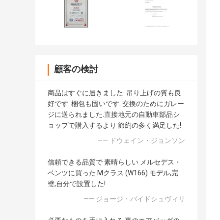
顧客の検討
商品はすぐに届きました. 吊り上げの質も良
好です. 梱包も固いです. 交換のためにガレー
ジに送られました.直接地元の自動車部品シ
ョップで購入するより 節約の多く満足した!
—— ドウェイン・ジョンソン
信頼できる品質で 素晴らしい メルセデス・
ベンツに買った Mクラス (W166) モデル,完
璧,自分で設置した!
—— ジョージ・バイドシュヴィリ