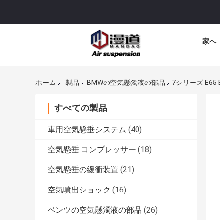
家へ
ホーム
製品
BMWの空気懸濁液の部品
7シリーズ E65 
すべての製品
車用空気懸垂システム
(40)
空気懸垂 コンプレッサー
(18)
空気懸垂の緩衝装置
(21)
空気噴出ショック
(16)
ベンツの空気懸濁液の部品
(26)