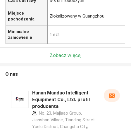
Czas dostawy
3-8 dni roboczych
Miejsce
Zlokalizowany w Guangzhou
pochodzenia
Minimalne
1 szt
zamówienie
Zobacz więcej
O nas
Hunan Mandao Intelligent
Equipment Co., Ltd. profil
producenta
No. 23, Majiaao Group,
Jianshan Village, Tianding Street,
Yuelu District, Changsha City,