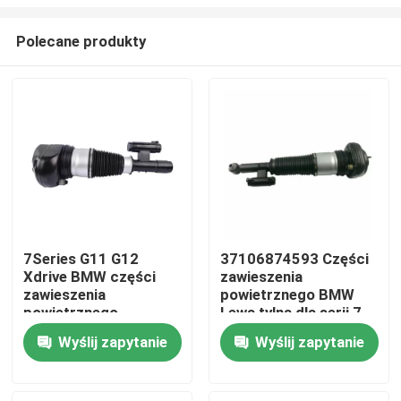
Polecane produkty
7Series G11 G12
37106874593 Części
Xdrive BMW części
zawieszenia
Do domu
zawieszenia
powietrznego BMW
powietrznego
Lewa tylna dla serii 7
przednie lewo
G11 G11 Xdrive
Produkty
Wyślij zapytanie
Wyślij zapytanie
37106877559
Filmy