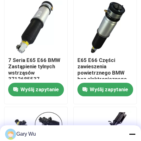
O nas
Wycieczka po fabryce
Kontrola jakości
7 Seria E65 E66 BMW
E65 E66 Części
Zastąpienie tylnych
zawieszenia
wstrząsów
powietrznego BMW
Skontaktuj się z nami
3712685537
bez elektronicznego
TS16949
sterowania tłumieniem
Wyślij zapytanie
Wyślij zapytanie
Certyfikowany
37126785538
Aktualności
Sprawy
Gary Wu
System zawieszenia powietrznego samochodu