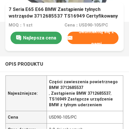
7 Seria E65 E66 BMW Zastąpienie tylnych
wstrząsów 3712685537 TS16949 Certyfikowany
MOQ：1 szt
Cena：USD90-105/PC
Skontaktuj się z
Najlepsza cena
nami
OPIS PRODUKTU
Części zawieszenia powietrznego
BMW 3712685537
Najważniejsze:
,
Zastąpienie BMW 3712685537
,
TS16949 Zastępcze urządzenie
BMW z tylnym uderzeniem
Cena
USD90-105/PC