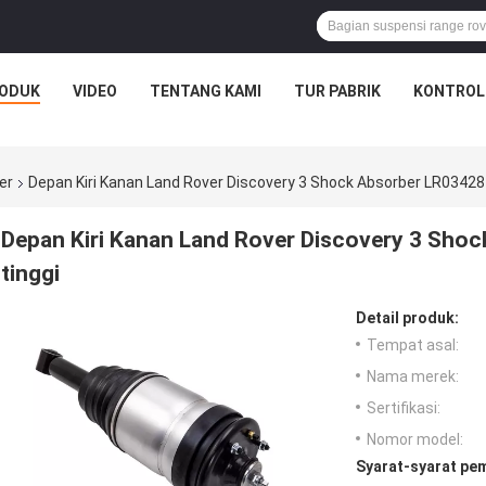
ODUK
VIDEO
TENTANG KAMI
TUR PABRIK
KONTROL
er
Depan Kiri Kanan Land Rover Discovery 3 Shock Absorber LR03428
Depan Kiri Kanan Land Rover Discovery 3 Sho
tinggi
Detail produk:
Tempat asal:
Nama merek:
Sertifikasi:
Nomor model:
Syarat-syarat pe