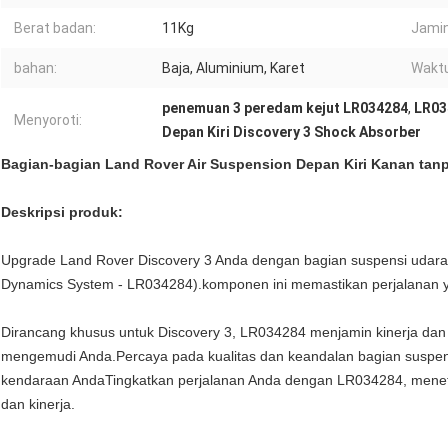
Berat badan:
11Kg
Jamin
bahan:
Baja, Aluminium, Karet
Waktu
penemuan 3 peredam kejut LR034284
,
LR03
Menyoroti:
Depan Kiri Discovery 3 Shock Absorber
Bagian-bagian Land Rover Air Suspension Depan Kiri Kanan tan
Deskripsi produk:
Upgrade Land Rover Discovery 3 Anda dengan bagian suspensi udara 
Dynamics System - LR034284).komponen ini memastikan perjalanan ya
Dirancang khusus untuk Discovery 3, LR034284 menjamin kinerja dan 
mengemudi Anda.Percaya pada kualitas dan keandalan bagian suspensi
kendaraan AndaTingkatkan perjalanan Anda dengan LR034284, men
dan kinerja.