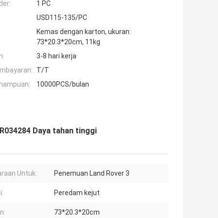
der:
1 PC
USD115-135/PC
Kemas dengan karton, ukuran:
73*20.3*20cm, 11kg
n:
3-8 hari kerja
embayaran:
T/T
mampuan:
10000PCS/bulan
R034284 Daya tahan tinggi
raan Untuk:
Penemuan Land Rover 3
i:
Peredam kejut
n:
73*20.3*20cm