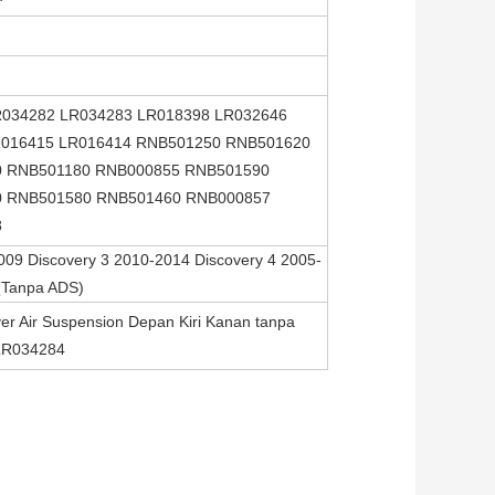
R034282 LR034283 LR018398 LR032646
R016415 LR016414 RNB501250 RNB501620
 RNB501180 RNB000855 RNB501590
 RNB501580 RNB501460 RNB000857
8
09 Discovery 3 2010-2014 Discovery 4 2005-
(Tanpa ADS)
er Air Suspension Depan Kiri Kanan tanpa
 LR034284