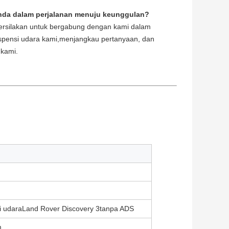
Anda dalam perjalanan menuju keunggulan?
dipersilakan untuk bergabung dengan kami dalam
uspensi udara kami,menjangkau pertanyaan, dan
 kami.
i udara
Land Rover Discovery 3
tanpa ADS
m