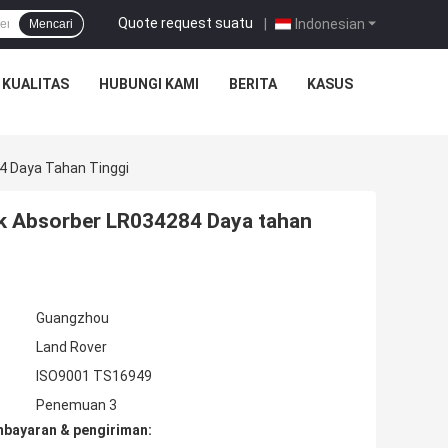
Quote request suatu
|
Indonesian
Mencari
 KUALITAS
HUBUNGI KAMI
BERITA
KASUS
4 Daya Tahan Tinggi
ck Absorber LR034284 Daya tahan
Guangzhou
Land Rover
ISO9001 TS16949
Penemuan 3
mbayaran & pengiriman: