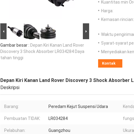
Kuantitas min Or
Harga:
Kemasan rincian:
Waktu pengirima
Syarat-syarat p
Gambar besar :
Depan Kiri Kanan Land Rover
Discovery 3 Shock Absorber LR034284 Daya
Menyediakan ke
tahan tinggi
Kontak
Depan Kiri Kanan Land Rover Discovery 3 Shock Absorber L
Deskripsi
Barang:
Peredam Kejut Suspensi Udara
Kenda
Pembuatan TIDAK:
LR034284
fungs
Pelabuhan:
Guangzhou
Ukura