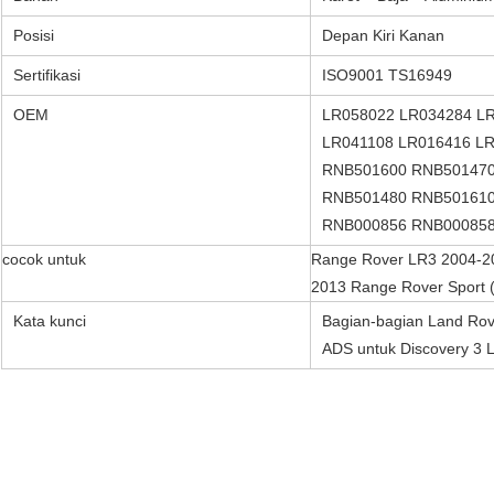
Posisi
Depan Kiri Kanan
Sertifikasi
ISO9001 TS16949
OEM
LR058022 LR034284 L
LR041108 LR016416 L
RNB501600 RNB501470
RNB501480 RNB501610
RNB000856 RNB00085
cocok untuk
Range Rover LR3 2004-20
2013 Range Rover Sport 
Kata kunci
Bagian-bagian Land Rov
ADS untuk Discovery 3