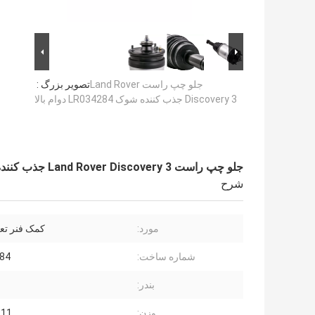
جلو چپ راست Land Rover
تصویر بزرگ :
Discovery 3 جذب کننده شوک LR034284 دوام بالا
جلو چپ راست Land Rover Discovery 3 جذب کننده شوک LR034284 دوام بالا
شرح
مورد:
کمک فنر تعل
شماره ساخت:
84
بندر:
وزن:
11 کیلوگرم