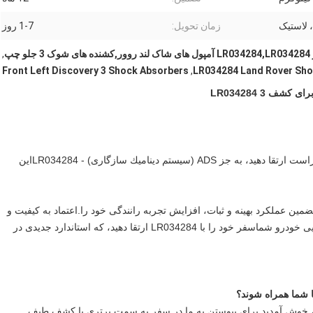
، لاستیک
زمان تحویل:
1-7 روز
,
Front Left Discovery 3 Shock Absorbers
,
LR034284 Land Rover Sho
لند روور ديسکاپري 3 رو با قطعات تعليق هواي جلوي چپ و راست ارتقا دهيد، به جز ADS (سيستم ديناميك سازگاری) - LR034284این
طور خاص برای کشف 3 طراحی شده است LR034284 تضمین عملکرد بهینه و ثبات، افزایش تجربه رانندگی خود را.اعتماد به کیفیت و
قابلیت اطمینان این قطعات تعلیق هوا برای تعریف مجدد پویایی خودرو شماسفر خود را با LR034284 ارتقا دهید، که استاندارد جدیدی در
ا شما همراه شوند؟
وه، خوش آمدید برای پیوستن به ما در سفر به سمت برتری با کشف طیف