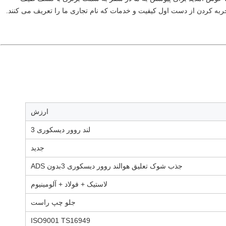
ربه کردن از دست اول کیفیت و خدمات که نام تجاری ما را تعریف می کنند.
ارزش
لند روور دیسکوری 3
جدید
جذب شوک تعلیق هوا
لند روور دیسکوری 3
بدون ADS
لاستیک + فولاد + آلومینیوم
جلو چپ راست
ISO9001 TS16949