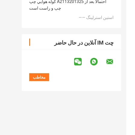
کوله هوايي چپ A2113201325 احتمالا بعد از
چپ و راست است
—— استین استرلینگ
چت IM آنلاین در حال حاضر