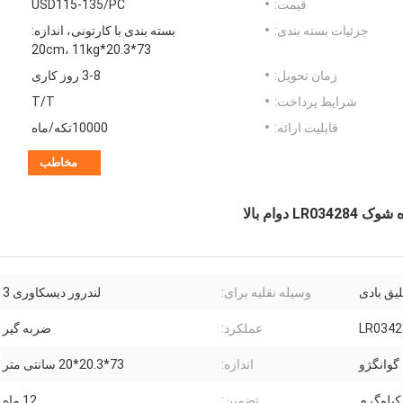
قیمت:
USD115-135/PC
جزئیات بسته بندی:
بسته بندی با کارتونی، اندازه:
73*20.3*20cm، 11kg
زمان تحویل:
3-8 روز کاری
شرایط پرداخت:
T/T
قابلیت ارائه:
10000تکه/ماه
مخاطب
یق بادی
وسیله نقلیه برای:
لندرور دیسکاوری 3
LR0342
عملکرد:
ضربه گیر
گوانگژو
اندازه:
73*20.3*20 سانتی متر
تضمین:
12 ماه