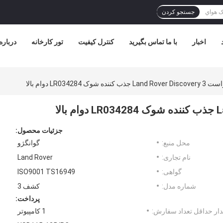
جستجو کردن
اخبار
با ما تماس بگیرید
کنترل کیفیت
تور کارخانه
درباره
ده شوک LR034284 دوام بالا
جزئیات محصول:
محل منبع:
گوانگژو
نام تجاری:
Land Rover
گواهی:
ISO9001 TS16949
شماره مدل:
کشف 3
پرداخت:
ار حداقل تعداد سفارش:
1 کامپیوتر