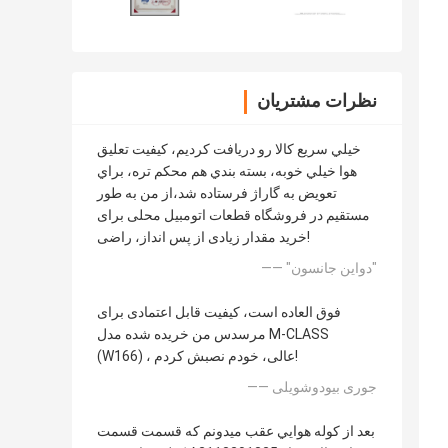
نظرات مشتریان
خيلي سريع کالا رو دریافت کرديم، کيفيت تعليق
هوا خيلي خوبه، بسته بندي هم محکم تره، براي
تعويض به گاراژ فرستاده شد،از من به طور
مستقیم در فروشگاه قطعات اتومبیل محلی برای
خرید مقدار زیادی از پس انداز، راضی!
—— "دواين جانسون"
فوق العاده است، کیفیت قابل اعتمادی برای
مرسدس من خریده شده مدل M-CLASS
(W166) ، عالی، خودم نصبش کردم!
—— جوری بیودوشویلی
بعد از کوله هوايي عقب ميدونم که قسمت قسمت