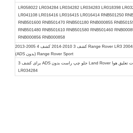
LR058022 LR034284 LR034282 LR034283 LR018398 LR03
LR041108 LR016416 LR016415 LR016414 RNB501250 RN
RNB501600 RNB501470 RNB501180 RNB000855 RNB5015
RNB501480 RNB501610 RNB501580 RNB501460 RNB0008
RNB000856 RNB000858
Range Rover LR3 2004-2009 کشف 3 2010-2014 کشف 4 2005-2013
Range Rover Sport (بدون ADS)
قطعات تعلیق هوا Land Rover جلو چپ راست بدون ADS برای کشف 3
LR034284