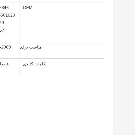
2646
OEM
B501620
90
57
مناسب برای
کلمات کلیدی