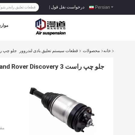
درخواست نقل قول
|
Persian
موارد
خانه
محصولات
قطعات سیستم تعلیق بادی لندروور
جلو چپ راست Land Rover Discovery 3 جذب کنن
جلو چپ راست Land Rover Discovery 3 جذب کننده شوک LR034284 دوام بالا
مقد