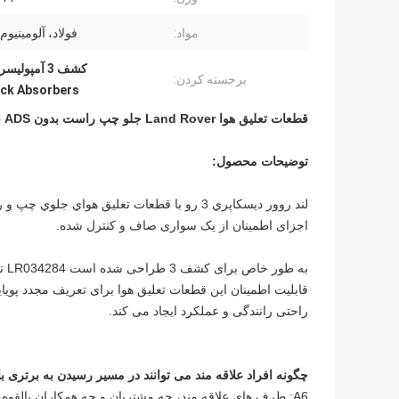
مواد:
فولاد، آلومینیوم
کشف 3 آمپولیسر LR034284,LR034284 آمپول های شاک لند روور,کشنده های شوک 3 جلو چپ
برجسته کردن:
ck Absorbers
قطعات تعلیق هوا Land Rover جلو چپ راست بدون ADS برای کشف 3 LR034284
توضیحات محصول:
اجزای اطمینان از یک سواری صاف و کنترل شده.
به 
راحتی رانندگی و عملکرد ایجاد می کند.
چگونه افراد علاقه مند می توانند در مسیر رسیدن به برتری ب
A6: طرف های علاقه مند، چه مشتریان و چه همکاران بالق