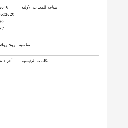
صناعة المعدات الأولية
2646
B501620
90
57
مناسبة
الكلمات الرئيسية