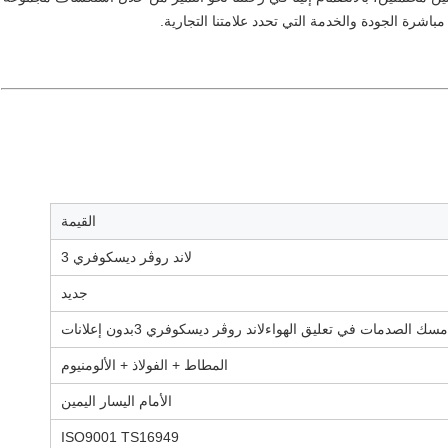
باشرة الجودة والخدمة التي تحدد علامتنا التجارية.
القيمة
لاند روڤر ديسكوفري 3
جديد
مسك الصدمات في تعليق الهواء
لاند روڤر ديسكوفري 3
بدون إعلانات
المطاط + الفولاذ + الألومنيوم
الأمام اليسار اليمين
ISO9001 TS16949