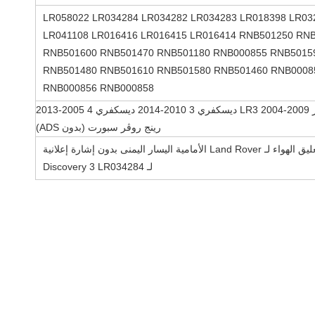
LR058022 LR034284 LR034282 LR034283 LR018398 LR03
LR041108 LR016416 LR016415 LR016414 RNB501250 RN
RNB501600 RNB501470 RNB501180 RNB000855 RNB5015
RNB501480 RNB501610 RNB501580 RNB501460 RNB0008
RNB000856 RNB000858
رينج روڤر LR3 2004-2009 ديسكفري 3 2010-2014 ديسكفري 4 2005-2013
رينج روڤر سبورت (بدون ADS)
أجزاء تعليق الهواء لـ Land Rover الأمامية اليسار اليمنى بدون إشارة إعلانية
لـ Discovery 3 LR034284