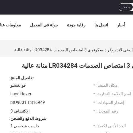
يبحث
أخبار
اتصل بنا
رقابة جودة
جولة في المعمل
معلومات عنا
روڤر ديسكوفري 3 امتصاص الصدمات LR034284 متانة عالية
ية
تفاصيل المنتج:
مكان المنشأ:
قوانغتشو
اسم العلامة التجارية:
Land Rover
إصدار الشهادات:
ISO9001 TS16949
رقم الموديل:
الاكتشاف 3
شروط الدفع والشحن:
الحد الأدنى لكمية:
حاسب شخصي 1