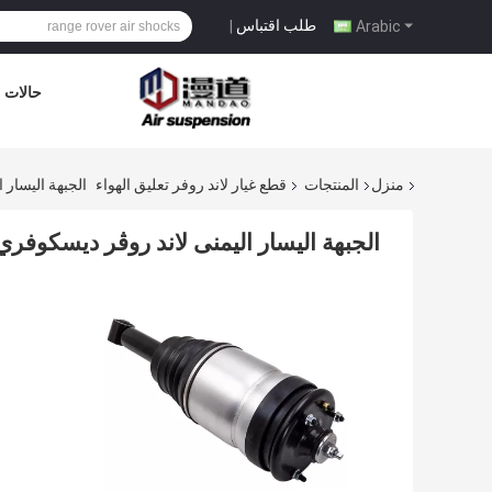
طلب اقتباس
|
Arabic
حالات
منزل
المنتجات
قطع غيار لاند روفر تعليق الهواء
الجبهة اليسار اليمنى لاند 
الجبهة اليسار اليمنى لاند روڤر ديسكوفري 3 امتصاص الصدمات LR034284 متانة عال