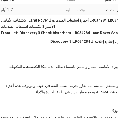
والمطاط
وقت التسليم:
1-7 أيام
اكتشاف 3 مدمّع الصدمات LR034284,LR034284 أجهزة استيعاب الصدمات لـ Land Rover,الاكتشاف الأمامي
الأيسر 3 مكنسات استيعاب الصدمات
Front Left Discovery 3 Shock Absorbers
,
LR034284 Land Rover Sho
 ديسكوفري 3 مع أجزاء تعليق الهواء الأمامية اليسار واليمين باستثناء نظام الديناميكا التكيفيةهذه المكونات
ـ (ديسكفري 3) LR034284 يضمن أداءاً ومستقرّة مثالية، مما يعزّز تجربة القيادة.الثقة في جودة وموثوقية هذه أجزاء
اء.
يز؟
نين محتملين، بالانضمام إلينا في رحلتنا نحو التميز من خلال استكشاف مجموعة