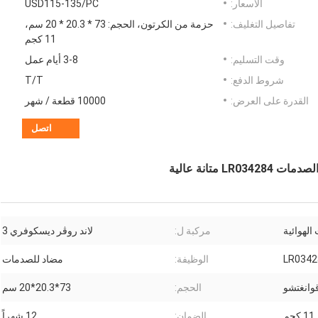
الأسعار:
USD115-135/PC
تفاصيل التغليف:
حزمة من الكرتون، الحجم: 73 * 20.3 * 20 سم،
11 كجم
وقت التسليم:
3-8 أيام عمل
شروط الدفع:
T/T
القدرة على العرض:
10000 قطعة / شهر
اتصل
لهوائية
مركبة ل:
لاند روڤر ديسكوفري 3
LR0342
الوظيفة:
مضاد للصدمات
وانغتشو
الحجم:
73*20.3*20 سم
11 كجم
الضمان:
12 شهراً