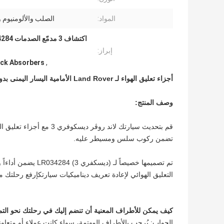
المواد:
الصلب والألومنيوم 
إبراز:
ck Absorbers
,
أجزاء تعليق الهواء لـ Land Rover الأمامية اليسار اليمنى بدون إشارة إعلانية لـ Discovery 3 LR034284
وصف المنتج:
قم بتحديث سيارتك لاند روڤر
تضمن ركوب سلس ومسيطر عليه.
تم تصميمها خصيصاً ل
التعليق الهوائي لإعادة تعريف ديناميكيات سيارتكإرفع رحلتك مع LR034284، وضع معيار جديد في راحة القيادة والأد
كيف يمكن للأطراف المعنية أن تنضم إليك في رحلتك نحو التم
الجواب: يُرحب بالأطراف المهتمة، سواء كانت عملاء أو متعاو