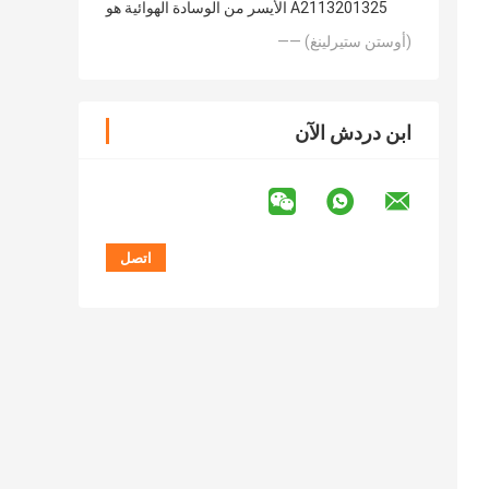
الأيسر من الوسادة الهوائية هو A2113201325
—— (أوستن ستيرلينغ)
ابن دردش الآن