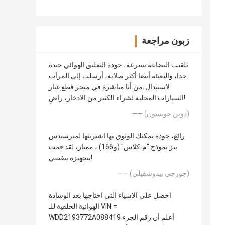
زبون مراجعة
تلقيت البضاعة بسرعة، جودة التعليق الهوائي جيدة
جدا، والتعبئة أيضا أكثر صلابة، أرسلت إلى المرآب
لاستبدال،من أنا مباشرة في متجر قطع غيار
السيارات المحلية لشراء الكثير من الادخار، راضٍ!
—— (دوين جونسون)
رائع، جودة يمكنك الوثوق بها اشتريتها لميرسيدس
بنز نموذج "م-كلاس" (و166) ، ممتاز، لقد قمت
بتجهيزه بنفسي!
—— (جورجي بيدوشفيلي)
احصل على الاشياء التي احتاجها بعد الوسادة
الهوائية الخلفية للـ VIN =
WDD2193772A088419 أعلم أن رقم الجزء