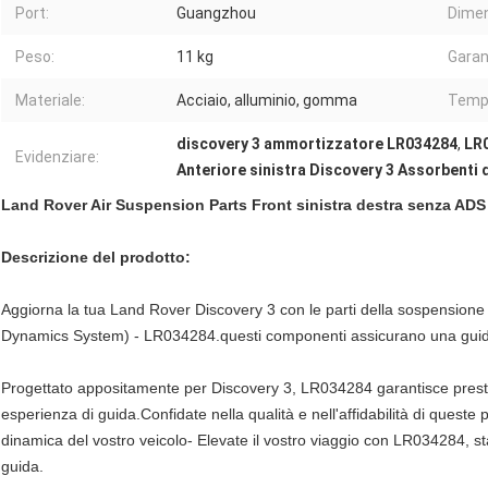
Port:
Guangzhou
Dimen
Peso:
11 kg
Garan
Materiale:
Acciaio, alluminio, gomma
Tempi
discovery 3 ammortizzatore LR034284
,
LR0
Evidenziare:
Anteriore sinistra Discovery 3 Assorbenti d
Land Rover Air Suspension Parts Front sinistra destra senza AD
Descrizione del prodotto:
Aggiorna la tua Land Rover Discovery 3 con le parti della sospensione 
Dynamics System) - LR034284.questi componenti assicurano una guida 
Progettato appositamente per Discovery 3, LR034284 garantisce prestazi
esperienza di guida.Confidate nella qualità e nell'affidabilità di queste
dinamica del vostro veicolo- Elevate il vostro viaggio con LR034284, s
guida.