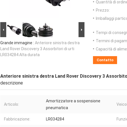
Quantità di ordin
Prezzo:
Imballaggi partico
Tempi di conseg
Termini di pagam
Grande immagine :
Anteriore sinistra destra
Land Rover Discovery 3 Assorbitori di urti
Capacità di alim
LR034284 Alta durata
Contatto
Anteriore sinistra destra Land Rover Discovery 3 Assorbitor
descrizione
Amortizzatore a sospensione
Articolo:
Veicol
pneumatica
Fabbricazione:
LR034284
Funzi