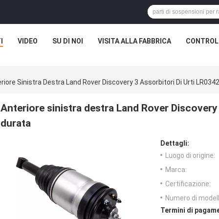
I
VIDEO
SU DI NOI
VISITA ALLA FABBRICA
CONTROLL
riore Sinistra Destra Land Rover Discovery 3 Assorbitori Di Urti LR034
Anteriore sinistra destra Land Rover Discovery 
durata
Dettagli:
Luogo di origine:
Marca:
Certificazione:
Numero di modell
Termini di pagame