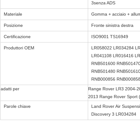
3
senza ADS
Materiale
Gomma + acciaio + allum
Posizione
Fronte sinistra destra
Certificazione
ISO9001 TS16949
Produttori OEM
LR058022 LR034284 L
LR041108 LR016416 L
RNB501600 RNB501470
RNB501480 RNB501610
RNB000856 RNB00085
adatti per
Range Rover LR3 2004-20
2013 Range Rover Sport 
Parole chiave
Land Rover Air Suspensi
Discovery 3 LR034284