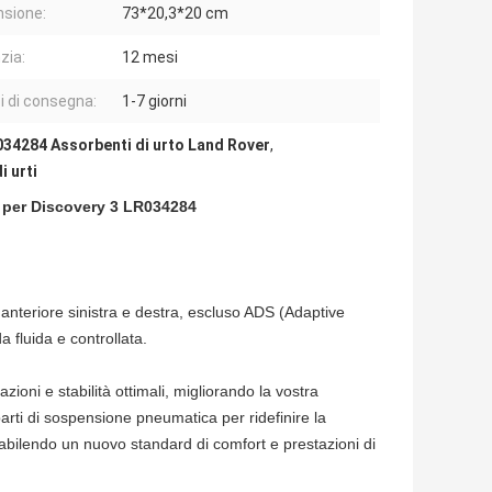
sione:
73*20,3*20 cm
zia:
12 mesi
 di consegna:
1-7 giorni
34284 Assorbenti di urto Land Rover
,
i urti
S per Discovery 3 LR034284
anteriore sinistra e destra, escluso ADS (Adaptive
fluida e controllata.
oni e stabilità ottimali, migliorando la vostra
 parti di sospensione pneumatica per ridefinire la
tabilendo un nuovo standard di comfort e prestazioni di