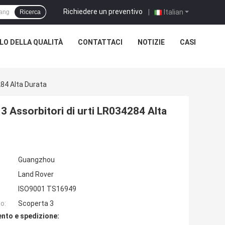
Richiedere un preventivo
|
Italian
Ricerca
O DELLA QUALITÀ
CONTATTACI
NOTIZIE
CASI
284 Alta Durata
3 Assorbitori di urti LR034284 Alta
Guangzhou
Land Rover
ISO9001 TS16949
o:
Scoperta 3
nto e spedizione: