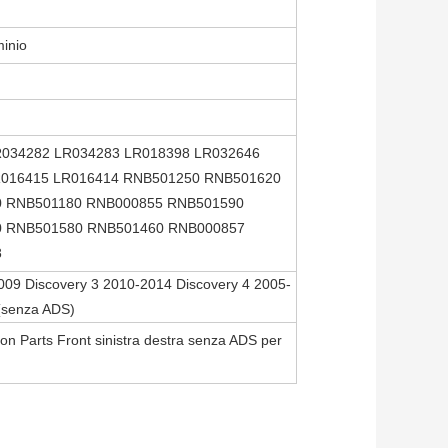
inio
R034282 LR034283 LR018398 LR032646
R016415 LR016414 RNB501250 RNB501620
 RNB501180 RNB000855 RNB501590
 RNB501580 RNB501460 RNB000857
8
09 Discovery 3 2010-2014 Discovery 4 2005-
(senza ADS)
on Parts Front sinistra destra senza ADS per