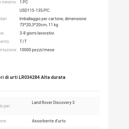
e minimo:
1 PC
USD115-135/PC
lari:
Imballaggio per cartone, dimensione:
73*20,3*20cm, 11 kg
na:
3-8 giorni lavorativi
ento:
T/T
entazione:
10000 pezzi/mese
i di urti LR034284 Alta durata
Land Rover Discovery 3
o per:
one:
Assorbente d'urto