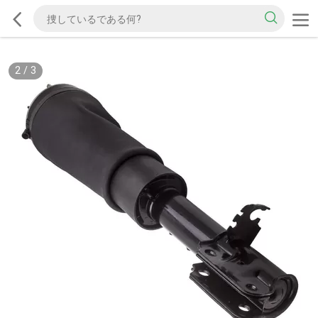
2
/
3