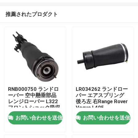
推薦されたプロダクト
RNB000750 ランドロ
LR034262 ランドロー
ーバー 空中懸垂部品
バー エアスプリング
家へ
レンジローバー L322
後ろ左 右Range Rover
フロントショック吸収
Vogue L405
器
製品
お問い合わせを送信
お問い合わせを送信
ビデオ