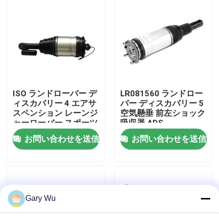
わたしたち に つい て
工場 ツアー
品質管理
ISO ランドローバー デ
LR081560 ランドロー
ィスカバリー 4 エアサ
バー ディスカバリー 5
スペンション レーンジ
空気懸垂 前左ショック
連絡 ください
ャーローバー スポーツ
吸収器 ADS
エアサスペンション
お問い合わせを送信
お問い合わせを送信
LR015018
ニュース
事件
Gary Wu
車用空気懸垂システム