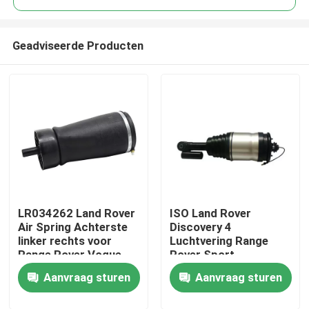
Geadviseerde Producten
LR034262 Land Rover
ISO Land Rover
Thuis
Air Spring Achterste
Discovery 4
linker rechts voor
Luchtvering Range
Range Rover Vogue
Rover Sport
Producten
L405
Luchtvering LR015018
Aanvraag sturen
Aanvraag sturen
Video's