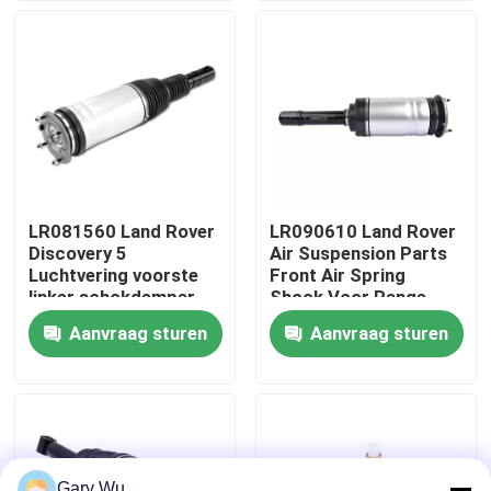
Over ons
Fabriekstocht
Kwaliteitscontrole
LR081560 Land Rover
LR090610 Land Rover
Discovery 5
Air Suspension Parts
Neem contact met ons op
Luchtvering voorste
Front Air Spring
linker schokdemper
Shock Voor Range
met ADS
Rover
Aanvraag sturen
Aanvraag sturen
Nieuws
Gevallen
Autoverhangingssysteem
Gary Wu