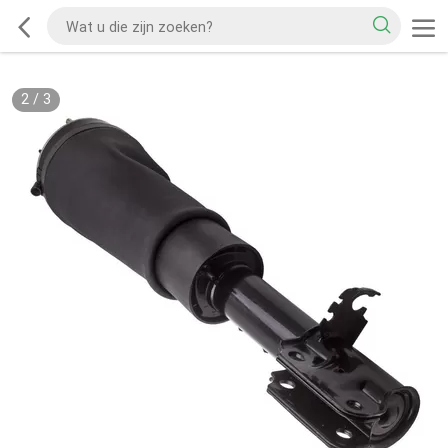
2
/
3