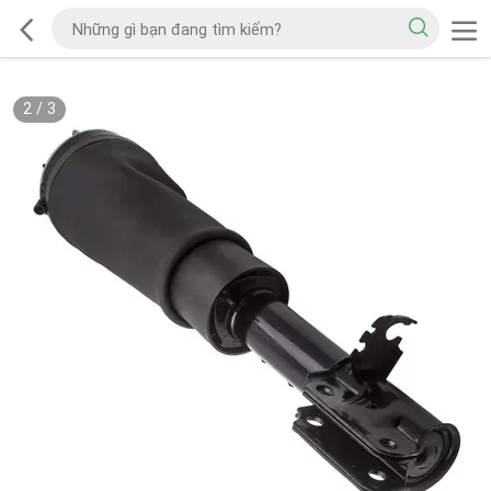
2
/
3