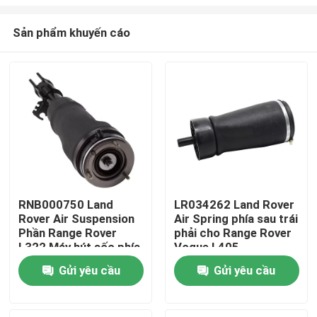
Sản phẩm khuyến cáo
RNB000750 Land
LR034262 Land Rover
Rover Air Suspension
Air Spring phía sau trái
Nhà
Phần Range Rover
phải cho Range Rover
L322 Máy hút sốc phía
Vogue L405
trước
Sản phẩm
Gửi yêu cầu
Gửi yêu cầu
Video