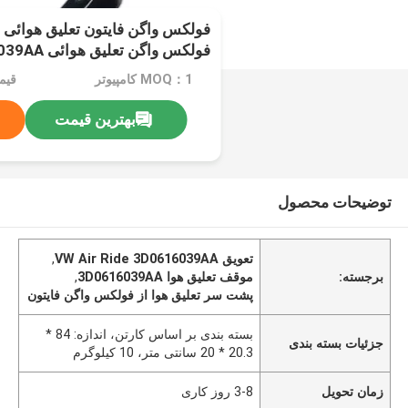
فولکس واگن فایتون تعلیق هوائ
فولکس واگن تعلیق هوائی 3D0616039AA
MOQ：1 کامپیوتر
قیمت：PC
بهترین قیمت
توضیحات محصول
تعویق VW Air Ride 3D0616039AA
,
برجسته:
موقف تعلیق هوا 3D0616039AA
,
پشت سر تعلیق هوا از فولکس واگن فايتون
بسته بندی بر اساس کارتن، اندازه: 84 *
جزئیات بسته بندی
20.3 * 20 سانتی متر، 10 کیلوگرم
زمان تحویل
3-8 روز کاری