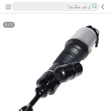
6
/
2