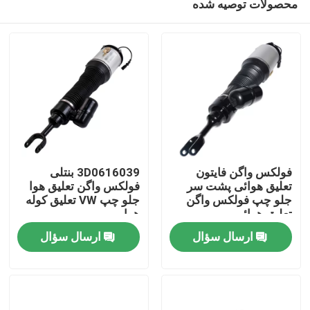
محصولات توصیه شده
فولکس واگن فایتون
3D0616039 بنتلی
تعلیق هوائی پشت سر
فولکس واگن تعلیق هوا
جلو چپ فولکس واگن
جلو چپ VW تعلیق کوله
تعلیق هوائی
هوا
خونه
3D0616039AA
ارسال سؤال
ارسال سؤال
محصولات
ویدیو