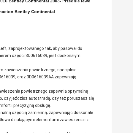
016 Bentley Continental 2003-
Przednie lewe
haeton Bentley Continental
eft, zaprojektowanego tak, aby pasował do
umerem części 3D0616039, jest doskonałym
m zawieszenia powietrznego, specjalnie
D0616039, oraz 3D0616039AA zapewniają
 zawieszenia powietrznego zapewnia optymalną
go, czy jeździsz autostradą, czy też poruszasz się
mfort i precyzyjną obsługę.
yginalną częścią zamienną, zapewniając doskonałe
idłowo działającymi elementami zawieszenia i z