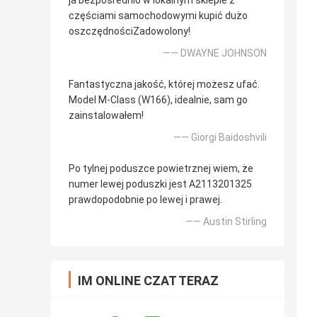
ja bezpośrednio w lokalnym sklepie z
częściami samochodowymi kupić dużo
oszczędnościZadowolony!
—— DWAYNE JOHNSON
Fantastyczna jakość, której możesz ufać.
Model M-Class (W166), idealnie, sam go
zainstalowałem!
—— Giorgi Baidoshvili
Po tylnej poduszce powietrznej wiem, że
numer lewej poduszki jest A2113201325
prawdopodobnie po lewej i prawej.
—— Austin Stirling
IM ONLINE CZAT TERAZ