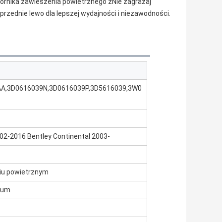
ornika zawieszenia powietrznego z
Nie zagrażaj
rzednie lewo dla lepszej wydajności i niezawodności.
A,3D0616039N,3D0616039P,3D5616039,3W0
2-2016 Bentley Continental 2003-
iu powietrznym
nium