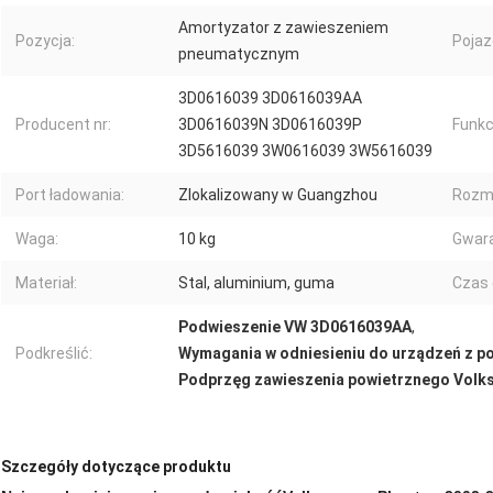
Amortyzator z zawieszeniem
Pozycja:
Pojaz
pneumatycznym
3D0616039 3D0616039AA
Producent nr:
3D0616039N 3D0616039P
Funkc
3D5616039 3W0616039 3W5616039
Port ładowania:
Zlokalizowany w Guangzhou
Rozmi
Waga:
10 kg
Gwara
Materiał:
Stal, aluminium, guma
Czas 
Podwieszenie VW 3D0616039AA
,
Podkreślić:
Wymagania w odniesieniu do urządzeń z 
Podprzęg zawieszenia powietrznego Volk
Szczegóły dotyczące produktu