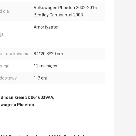
Volkswagen Phaeton 2002-2016
d dla:
Bentley Continental 2003-
Amortyzator
ja:
ar opakowania:
84*20.3*20 cm
ncja:
12 miesięcy
dostawy:
1-7 dni
podnośnikiem 3D0616039AA
,
swagena Phaeton