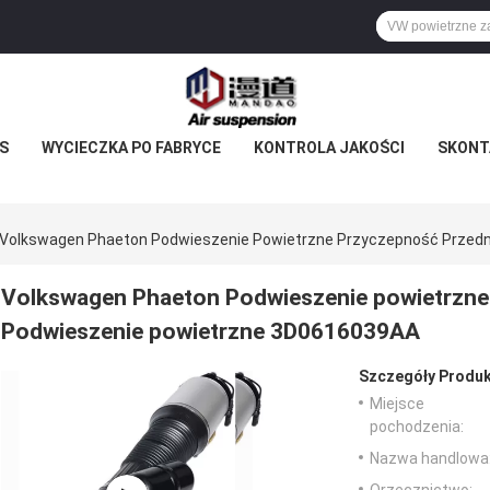
S
WYCIECZKA PO FABRYCE
KONTROLA JAKOŚCI
SKONTA
Volkswagen Phaeton Podwieszenie Powietrzne Przyczepność Przed
Volkswagen Phaeton Podwieszenie powietrzne
Podwieszenie powietrzne 3D0616039AA
Szczegóły Produk
Miejsce
pochodzenia:
Nazwa handlowa