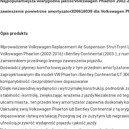
Najpopularniejsza wiarygodna jakość
Volkswagen Phaeton 2002-2
zawieszenie powietrzne amortyzator
3D0616039
dla Volkswagen P
Opis produktu
Wprowadzenie Volkswagen Replacement Air Suspension Strut Front L
Volkswagen Phaeton (2002-2016) i Bentley Continental (2003-).,z n
zamiennikiem przedniego lewego zawieszenia pojazdu.
Doświadcz płynnej i komfortowej jazdy z tym przednim amortyzatore
zaprojektowanym dla modeli VW Phaeton i Bentley Continental GT.3
kompatybilność i bezproblemowe dopasowanie.
Dzięki niezawodnej wydajności i wytrzymałej konstrukcji, podnośnik
stabilność i kontrolę, zwiększając wrażenia z jazdy.Niezależnie od te
ulicami miasta., ten przedni lewy amortyzator zapewnia doskonały ko
Uaktualnij swój Volkswagen Phaeton lub Bentley Continental z tą or
dopasowanie i łatwą instalację.Pożegnaj się ze zużytymi lub niepraw
ufnością przywróć wydajność pojazdu i jakość jazdy.