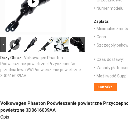
Orzecznictwo:
Numer modelu:
Zapłata:
Minimalne zamów
Cena:
Szczegóły pakow
Duży Obraz :
Volkswagen Phaeton
Czas dostawy:
Podwieszenie powietrzne Przyczepność
Zasady płatności
przednia lewa VW Podwieszenie powietrzne
3D0616039AA
Możliwość Suppl
Kontakt
Volkswagen Phaeton Podwieszenie powietrzne Przyczepno
powietrzne 3D0616039AA
Opis