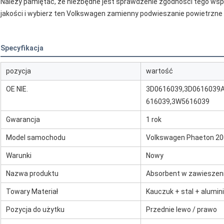
Należy pamiętać, że niezbędne jest sprawdzenie zgodności tego wsp
jakości i wybierz ten Volkswagen zamienny podwieszanie powietrzne p
Specyfikacja
pozycja
wartość
OE NIE.
3D0616039,3D0616039A
616039,3W5616039
Gwarancja
1 rok
Model samochodu
Volkswagen Phaeton 200
Warunki
Nowy
Nazwa produktu
Absorbent w zawieszen
Towary Materiał
Kauczuk + stal + alumi
Pozycja do użytku
Przednie lewo / prawo