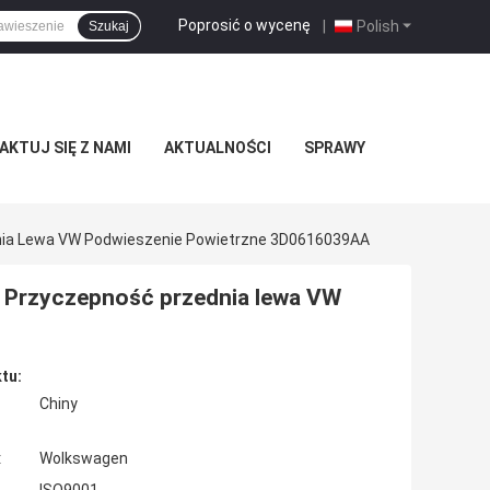
Poprosić o wycenę
|
Polish
Szukaj
KTUJ SIĘ Z NAMI
AKTUALNOŚCI
SPRAWY
nia Lewa VW Podwieszenie Powietrzne 3D0616039AA
 Przyczepność przednia lewa VW
tu:
Chiny
:
Wolkswagen