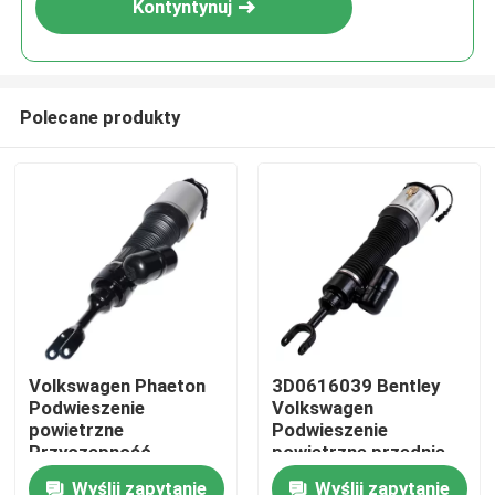
Kontyntynuj
Polecane produkty
Do domu
Volkswagen Phaeton
3D0616039 Bentley
Podwieszenie
Volkswagen
Produkty
powietrzne
Podwieszenie
Przyczepność
powietrzne przednie
przednia lewa VW
lewo Podwieszenie
Wyślij zapytanie
Wyślij zapytanie
Filmy