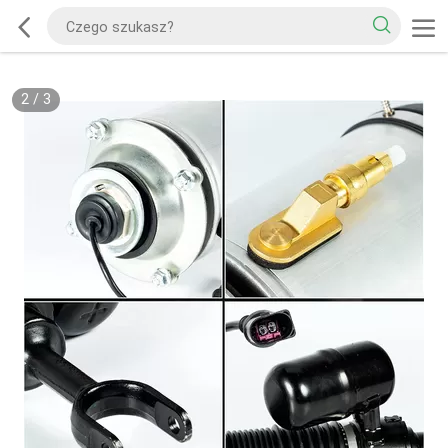
2
/
3