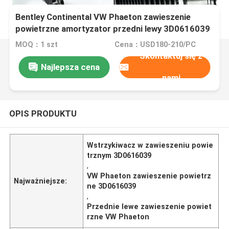
Bentley Continental VW Phaeton zawieszenie
powietrzne amortyzator przedni lewy 3D0616039
MOQ：1 szt
Cena：USD180-210/PC
Skontaktuj się z
Najlepsza cena
nami
OPIS PRODUKTU
Wstrzykiwacz w zawieszeniu powie
trznym 3D0616039
,
VW Phaeton zawieszenie powietrz
Najważniejsze:
ne 3D0616039
,
Przednie lewe zawieszenie powiet
rzne VW Phaeton