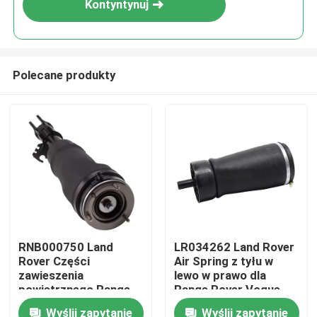
Kontyntynuj
Polecane produkty
Do domu
RNB000750 Land
LR034262 Land Rover
Rover Części
Air Spring z tyłu w
Produkty
zawieszenia
lewo w prawo dla
powietrznego Range
Range Rover Vogue
Rover L322 Przedni
L405
Wyślij zapytanie
Wyślij zapytanie
Filmy