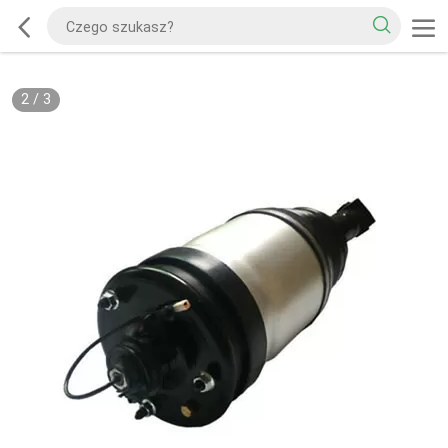
2
/
3