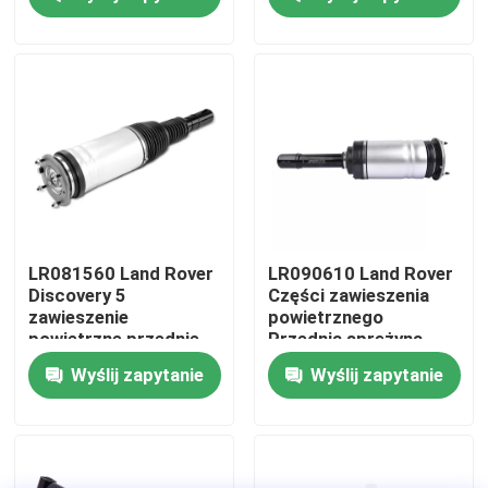
amortyzator
O nas
Wycieczka po fabryce
Kontrola jakości
Skontaktuj się z nami
LR081560 Land Rover
LR090610 Land Rover
Discovery 5
Części zawieszenia
zawieszenie
powietrznego
Aktualności
powietrzne przednie
Przednia sprężyna
lewy amortyzator z
powietrzna dla Range
Wyślij zapytanie
Wyślij zapytanie
ADS
Rover
Sprawy
System zawieszenia powietrznego samochodu