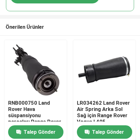
Önerilen Ürünler
Evde
RNB000750 Land
LR034262 Land Rover
Rover Hava
Air Spring Arka Sol
süspansiyonu
Sağ için Range Rover
Ürün
parçaları Range Rover
Vogue L405
L322 Ön Şok emici
Talep Gönder
Talep Gönder
Videolar