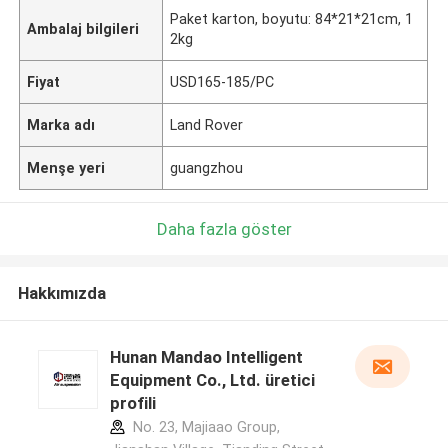
Paket karton, boyutu: 84*21*21cm, 1
Ambalaj bilgileri
2kg
Fiyat
USD165-185/PC
Marka adı
Land Rover
Menşe yeri
guangzhou
Daha fazla göster
Hakkımızda
Hunan Mandao Intelligent
Equipment Co., Ltd. üretici
profili
No. 23, Majiaao Group,