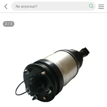
2
/
3