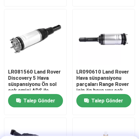
Hakkımızda
Fabrika turu
Kalite kontrol
LR081560 Land Rover
LR090610 Land Rover
Bizimle İletişim
Discovery 5 Hava
Hava süspansiyonu
süspansiyonu Ön sol
parçaları Range Rover
şok emici ADS ile
için ön hava yay şok
Haberler
Talep Gönder
Talep Gönder
Vakalar
Araç hava süspansiyonu sistemi