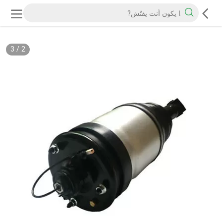
3
/
2