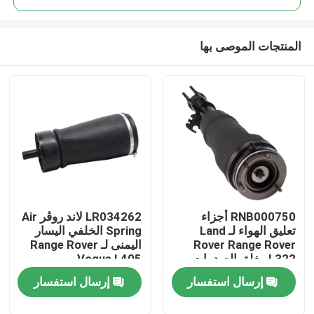
المنتجات الموصى بها
RNB000750 أجزاء
LR034262 لاند روڤر Air
المنزل
تعليق الهواء لـ Land
Spring الخلفي اليسار
Rover Range Rover
اليمنى لـ Range Rover
L322 مغلق الصدمات
Vogue L405
المنتجات
الأمامي
إرسال استفسار
إرسال استفسار
فيديوهات