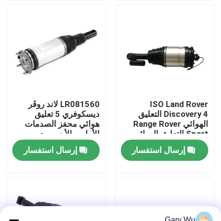
معلومات عنا
جولة في المعمل
رقابة جودة
ISO Land Rover
LR081560 لاند روڤر
Discovery 4 التعليق
ديسكوفري 5 تعليق
اتصل بنا
الهوائي Range Rover
هوائي محفز الصدمات
Sport التعليق الهوائي
الأمامي الأيسر مع
LR015018
إد.إس.إس
إرسال استفسار
إرسال استفسار
أخبار
حالات
نظام التعليق الهوائي للسيارة
Gary Wu