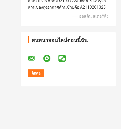
สําหรับ VIN = WDD2193772A088419 ฉันรู้ว่า
ส่วนของถุงอากาศด้านซ้ายคือ A2113201325
—— ออสติน สเตอร์ลิง
สนทนาออนไลน์ตอนนี้ฉัน