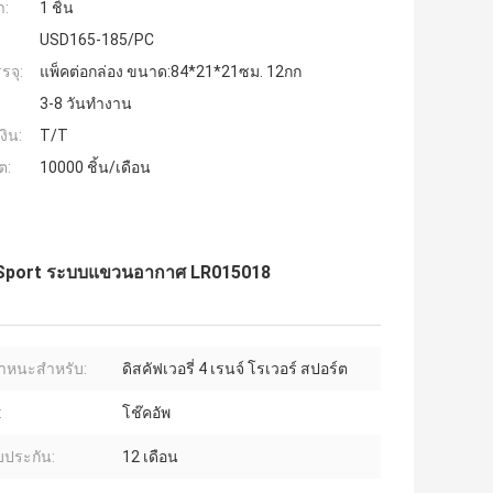
ำ:
1 ชิ้น
USD165-185/PC
รจุ:
แพ็คต่อกล่อง ขนาด:84*21*21ซม. 12กก
3-8 วันทำงาน
งิน:
T/T
ต:
10000 ชิ้น/เดือน
 Sport ระบบแขวนอากาศ LR015018
าหนะสำหรับ:
ดิสคัฟเวอรี่ 4 เรนจ์ โรเวอร์ สปอร์ต
:
โช๊คอัพ
บประกัน:
12 เดือน