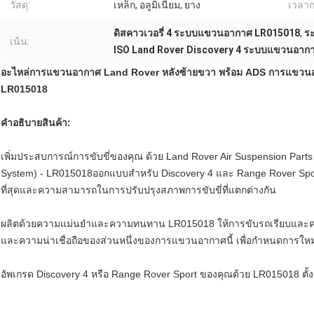
วัสดุ:
เหล็ก, อลูมิเนียม, ยาง
เวลาก
ดิสคาวเวอรี่ 4 ระบบแขวนอากาศ LR015018
,
ร
เน้น:
ISO Land Rover Discovery 4 ระบบแขวนอาก
อะไหล่การแขวนอากาศ Land Rover หลังซ้ายขวา พร้อม ADS การแขวนอ
LR015018
คําอธิบายสินค้า:
เพิ่มประสบการณ์การขับขี่ของคุณ ด้วย Land Rover Air Suspension Parts R
System) - LR015018ออกแบบสําหรับ Discovery 4 และ Range Rover Spo
ที่สุดและความสามารถในการปรับปรุงสภาพการขับขี่ที่แตกต่างกัน
ผลิตด้วยความแม่นยําและความทนทาน LR015018 ให้การขับรถเรียบและค
และความน่าเชื่อถือของส่วนหนึ่งของการแขวนอากาศนี้ เพื่อกําหนดการให
อัพเกรด Discovery 4 หรือ Range Rover Sport ของคุณด้วย LR015018 ต