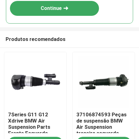
Continue
Produtos recomendados
Para casa
7Series G11 G12
37106874593 Peças
Produtos
Xdrive BMW Air
de suspensão BMW
Suspension Parts
Air Suspension
Frente Esquerda
traseira esquerda
Vídeos