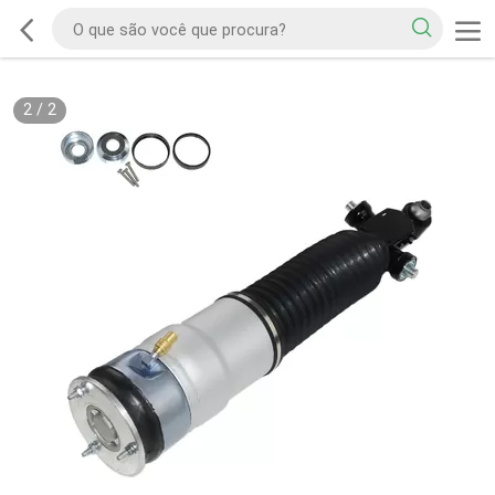
2
/
2