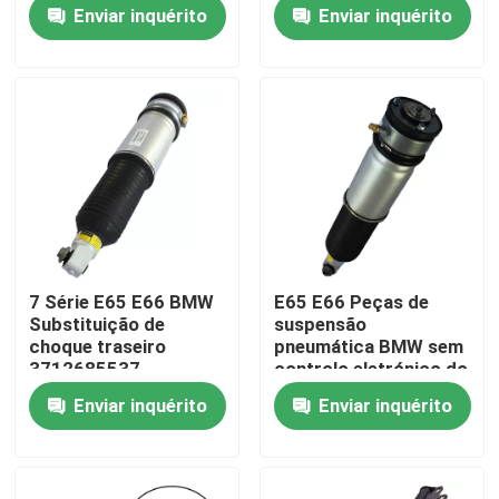
37106877559
para 7 Série G11 G11
Enviar inquérito
Enviar inquérito
Xdrive
Sobre nós
Visita à fábrica
Controle de qualidade
Contacte-nos
7 Série E65 E66 BMW
E65 E66 Peças de
Substituição de
suspensão
Notícias
choque traseiro
pneumática BMW sem
3712685537
controlo eletrónico do
TS16949 Certificado
amortecedor
Enviar inquérito
Enviar inquérito
37126785538
Casos
Sistema de suspensão pneumática do automóvel