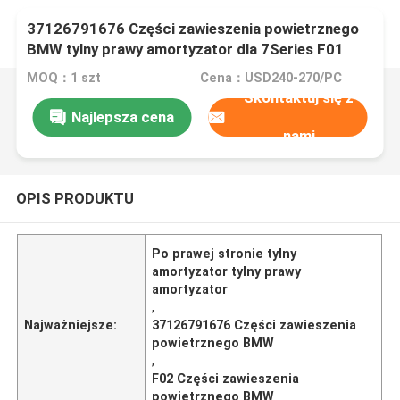
37126791676 Części zawieszenia powietrznego
BMW tylny prawy amortyzator dla 7Series F01
F02
MOQ：1 szt
Cena：USD240-270/PC
Skontaktuj się z
Najlepsza cena
nami
OPIS PRODUKTU
Po prawej stronie tylny
amortyzator tylny prawy
amortyzator
,
Najważniejsze:
37126791676 Części zawieszenia
powietrznego BMW
,
F02 Części zawieszenia
powietrznego BMW