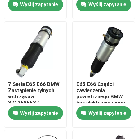
przednie lewo
G11 G11 Xdrive
Wyślij zapytanie
Wyślij zapytanie
37106877559
O nas
Wycieczka po fabryce
Kontrola jakości
Skontaktuj się z nami
7 Seria E65 E66 BMW
E65 E66 Części
Zastąpienie tylnych
zawieszenia
Aktualności
wstrząsów
powietrznego BMW
3712685537
bez elektronicznego
TS16949
sterowania tłumieniem
Wyślij zapytanie
Wyślij zapytanie
Certyfikowany
37126785538
Sprawy
System zawieszenia powietrznego samochodu