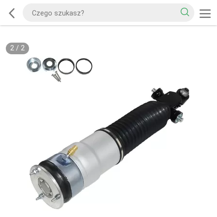
2
/
2