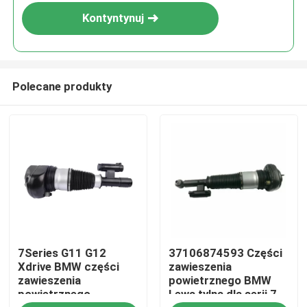
Kontyntynuj
Polecane produkty
Do domu
7Series G11 G12
37106874593 Części
Produkty
Xdrive BMW części
zawieszenia
zawieszenia
powietrznego BMW
powietrznego
Lewa tylna dla serii 7
Filmy