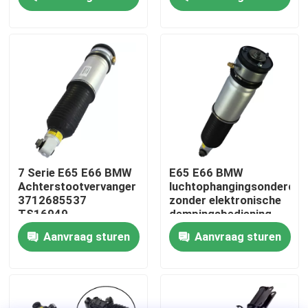
Over ons
Fabriekstocht
Kwaliteitscontrole
Neem contact met ons op
7 Serie E65 E66 BMW
E65 E66 BMW
Achterstootvervanger
luchtophangingsonderdel
3712685537
zonder elektronische
Nieuws
TS16949
dempingsbediening
Gecertificeerd
37126785538
Aanvraag sturen
Aanvraag sturen
Gevallen
Autoverhangingssysteem