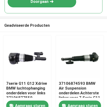
Doorgaan
Geadviseerde Producten
Thuis
7serie G11 G12 Xdrive
37106874593 BMW
BMW luchtophanging
Air Suspension
Producten
onderdelen voor links
onderdelen Achterste
37106877559
linker voor 7 Serie G11
G11 Xdrive
Aanvraag sturen
Aanvraag sturen
Video's