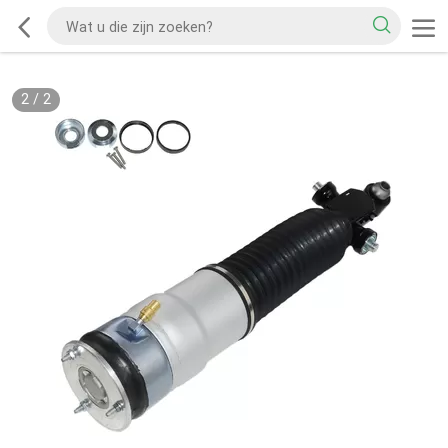
2
/
2