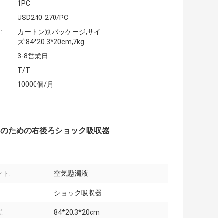
1PC
USD240-270/PC
:
カートン別パッケージ,サイ
ズ:84*20.3*20cm,7kg
3-8営業日
T/T
10000個/月
1F02のための右後ろショック吸収器
ト:
空気懸濁液
ショック吸収器
:
84*20.3*20cm