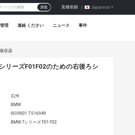
見積依頼
|
Japanese
調査
管理
連絡 ください
ニュース
事件
ク吸収器
 7シリーズF01F02のための右後ろシ
広州
BMW
ISO9001 TS16949
BMW 7シリーズ F01 F02