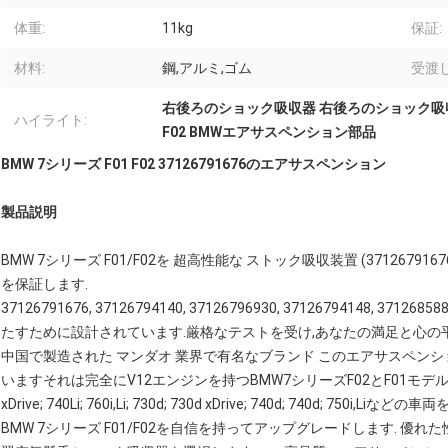
体重:
11kg
保証:
材料:
鋼,アルミ,ゴム
受渡し
右後ろのショック吸収器 右後ろのショック吸
ハイライト:
F02 BMWエアサスペンション部品
BMW 7シリーズ F01 F02 37126791676のエアサスペンション
製品説明
BMW 7シリーズ F01/F02を 超高性能な ストック吸収装置 (371267
を保証します.
37126791676, 37126794140, 37126796930, 37126794148
たすために設計されています.厳格なテストを受け,あなたの満足と心の
中国で製造された マンダオ 業界で有名なブランド このエアサスペンシ
いますそれは完全にV12エンジンを持つBMW7シリーズF02とF01モデルにフィ
xDrive; 740Li; 760i,Li; 730d; 730d xDrive; 740d; 740d; 750i,Liな
BMW 7シリーズ F01/F02を自信を持ってアップグレードします. 優れた