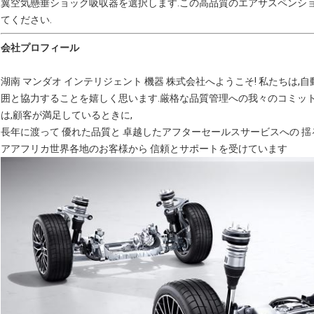
翼空気懸垂ショック吸収器を選択します.この高品質のエアサスペンシ
てください.
会社プロフィール
湖南 マンダオ インテリジェント 機器 株式会社へようこそ! 私たちは
囲と協力することを嬉しく思います.厳格な品質管理への我々のコミット
は,顧客が満足しているときに,
長年に渡って 優れた品質と 卓越したアフターセールスサービスへの 揺る
アアフリカ世界各地のお客様から 信頼とサポートを受けています