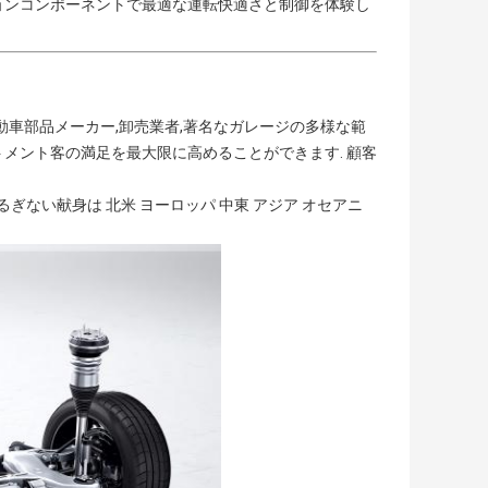
ョンコンポーネントで最適な運転快適さと制御を体験し
,自動車部品メーカー,卸売業者,著名なガレージの多様な範
メント客の満足を最大限に高めることができます. 顧客
ぎない献身は 北米 ヨーロッパ 中東 アジア オセアニ