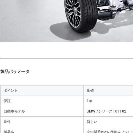
製品パラメータ
ポイント
価値
保証
1年
自動車モデル
BMW 7シリーズ F01 F02
条件
新しい
製品名
空中懸垂
BMW 後部左 7シリーズ