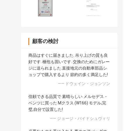
顧客の検討
商品はすぐに届きました. 吊り上げの質も良
好です. 梱包も固いです. 交換のためにガレー
ジに送られました.直接地元の自動車部品シ
ョップで購入するより 節約の多く満足した!
—— ドウェイン・ジョンソン
信頼できる品質で 素晴らしい メルセデス・
ベンツに買った Mクラス (W166) モデル,完
璧,自分で設置した!
—— ジョージ・バイドシュヴィリ