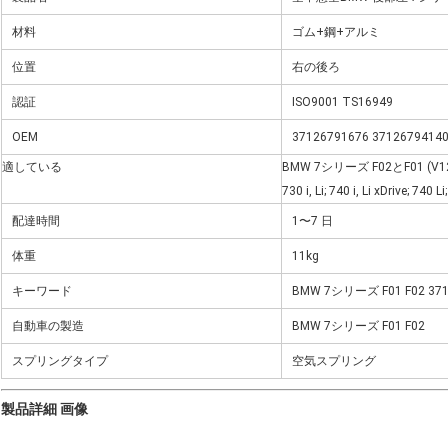
材料
ゴム+鋼+アルミ
位置
右の後ろ
認証
ISO9001 TS16949
OEM
37126791676 37126794140
適している
BMW 7シリーズ F02とF01 (V
730 i, Li; 740 i, Li xDrive; 740 L
配達時間
1〜7 日
体重
11kg
キーワード
BMW 7シリーズ F01 F02 
自動車の製造
BMW 7シリーズ F01 F02
スプリングタイプ
空気スプリング
製品詳細 画像