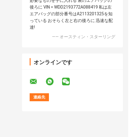
必要なものを手に入れる 裏のエアバッグの
後ろに VIN = WDD2193772A088419 私は左
エアバッグの部分番号はA2113201325を知
っている おそらく左と右の後ろに.迅速な配
達!
—— オースティン・スターリング
オンラインです