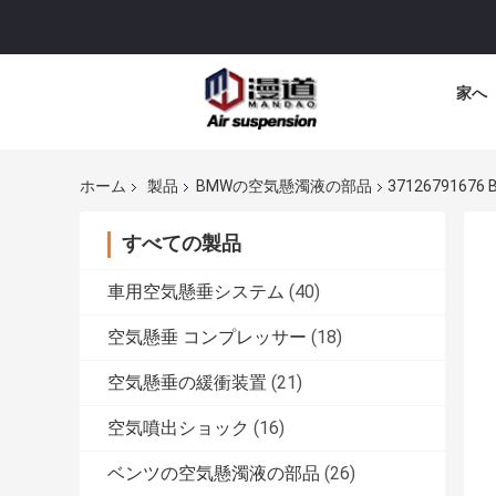
家へ
ホーム
製品
BMWの空気懸濁液の部品
37126791
すべての製品
車用空気懸垂システム
(40)
空気懸垂 コンプレッサー
(18)
空気懸垂の緩衝装置
(21)
空気噴出ショック
(16)
ベンツの空気懸濁液の部品
(26)