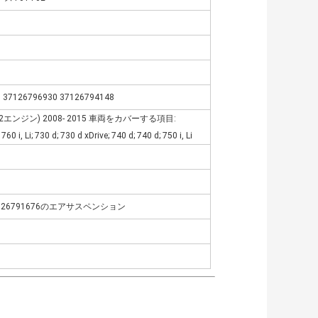
 37126796930 37126794148
12エンジン) 2008- 2015 車両をカバーする項目:
i; 760 i, Li; 730 d; 730 d xDrive; 740 d; 740 d; 750 i, Li
37126791676のエアサスペンション