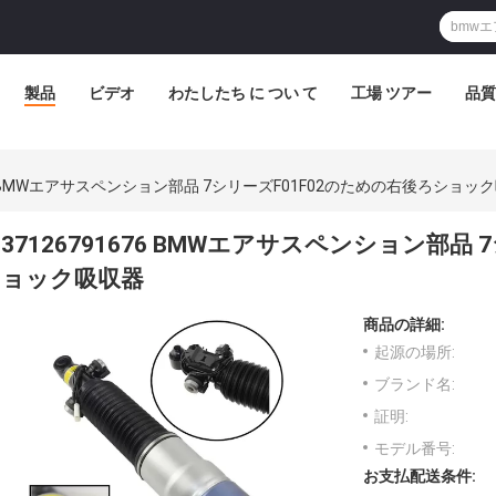
製品
ビデオ
わたしたち に つい て
工場 ツアー
品質
676 BMWエアサスペンション部品 7シリーズF01F02のための右後ろショッ
37126791676 BMWエアサスペンション部品
ョック吸収器
商品の詳細:
起源の場所:
ブランド名:
証明:
モデル番号:
お支払配送条件: