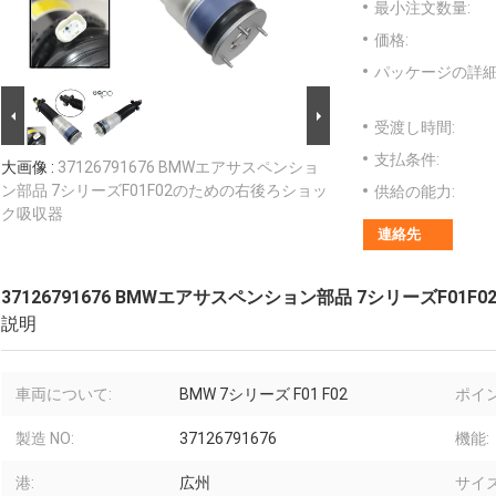
最小注文数量:
価格:
パッケージの詳細
受渡し時間:
支払条件:
大画像 :
37126791676 BMWエアサスペンショ
ン部品 7シリーズF01F02のための右後ろショッ
供給の能力:
ク吸収器
連絡先
37126791676 BMWエアサスペンション部品 7シリーズF0
説明
車両について:
BMW 7シリーズ F01 F02
ポイン
製造 NO:
37126791676
機能:
港:
広州
サイズ