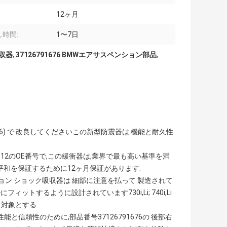
12ヶ月
時間:
1〜7日
収器
,
37126791676 BMWエアサスペンション部品
,
91676) で 改良してくださいこの新型防震器は 機能と耐久性
, 37126858812のOE番号で,この緩衝器は,業界で最も高い基準を満
平和を保証するために12ヶ月保証があります.
ョン ショック吸収器は 細部に注意を払って 製造されて
ットするように設計されています730i,Li; 740i,Li
どの車両を対象とする.
性能と信頼性のために,部品番号37126791676の 後部右