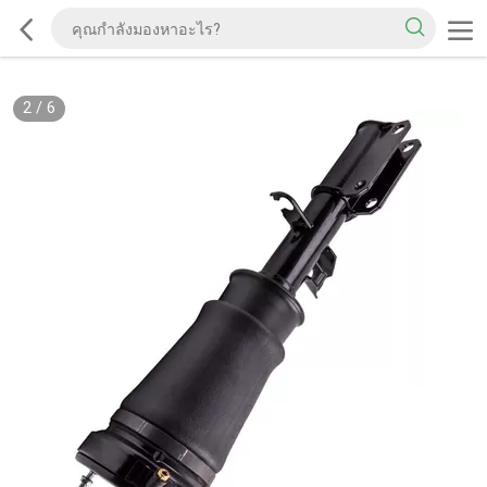
2
/
6