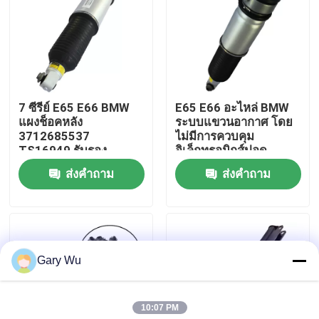
เกี่ยวกับเรา
ทัวร์โรงงาน
7 ซีรีย์ E65 E66 BMW
E65 E66 อะไหล่ BMW
แผงช็อคหลัง
ระบบแขวนอากาศ โดย
ควบคุมคุณภาพ
3712685537
ไม่มีการควบคุม
TS16949 รับรอง
อิเล็กทรอนิกส์ปอด
37126785538
ส่งคำถาม
ส่งคำถาม
ติดต่อเรา
ข่าว
Gary Wu
กรณี
10:07 PM
ระบบแขวนอากาศรถ