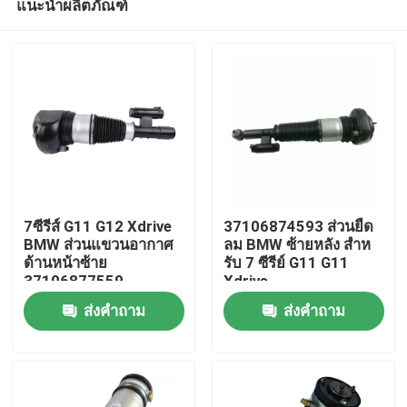
แนะนำผลิตภัณฑ์
7ซีรีส์ G11 G12 Xdrive
37106874593 ส่วนยืด
BMW ส่วนแขวนอากาศ
ลม BMW ซ้ายหลัง สําห
ด้านหน้าซ้าย
รับ 7 ซีรีย์ G11 G11
37106877559
Xdrive
บ้าน
ส่งคำถาม
ส่งคำถาม
สินค้า
วิดีโอ