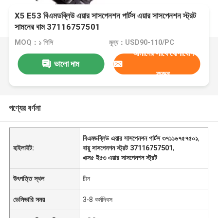
X5 E53 বিএমডব্লিউ এয়ার সাসপেনশন পার্টস এয়ার সাসপেনশন স্ট্রট
সামনের বাম 37116757501
MOQ：১ পিসি
মূল্য：USD90-110/PC
আমাদের সাথে যোগাযোগ
ভালো দাম
করুন
পণ্যের বর্ণনা
বিএমডব্লিউ এয়ার সাসপেনশন পার্টস ৩৭১১৬৭৫৭৫০১
,
হাইলাইট:
বায়ু সাসপেনশন স্ট্রট 37116757501
,
এক্স৫ ই৫৩ এয়ার সাসপেনশন স্ট্রট
উৎপত্তি স্থল
চীন
ডেলিভারি সময়
3-8 কর্মদিবস