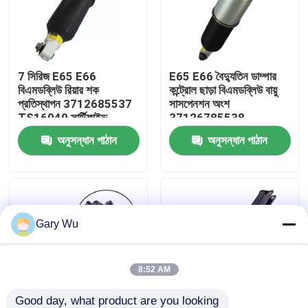
আমাদের সম্পর্কে
7 সিরিজ E65 E66
E65 E66 বৈদ্যুতিন ডাম্পার
কারখানা ভ্রমণ
বিএমডব্লিউ রিয়ার শক
কন্ট্রোল ছাড়া বিএমডব্লিউ বায়ু
প্রতিস্থাপন 3712685537
সাসপেনশন অংশ
TS16949 সার্টিফাইড
37126785538
মান নিয়ন্ত্রণ
অনুসন্ধান পাঠান
অনুসন্ধান পাঠান
আমাদের সাথে যোগাযোগ
খবর
Gary Wu
মামলা
8:52 AM
গাড়ির এয়ার সাসপেনশন সিস্টেম
Good day, what product are you looking 