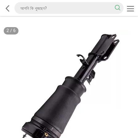
2
/
6