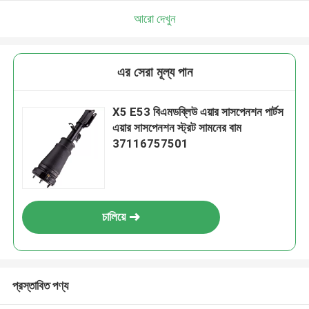
আরো দেখুন
এর সেরা মূল্য পান
X5 E53 বিএমডব্লিউ এয়ার সাসপেনশন পার্টস
এয়ার সাসপেনশন স্ট্রট সামনের বাম
37116757501
চালিয়ে
প্রস্তাবিত পণ্য