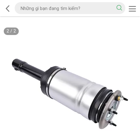
2
/
2