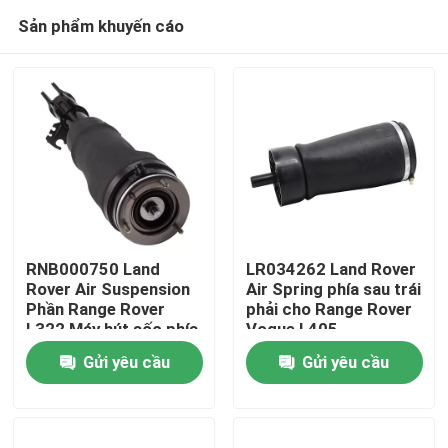
Sản phẩm khuyến cáo
RNB000750 Land
LR034262 Land Rover
Rover Air Suspension
Air Spring phía sau trái
Phần Range Rover
phải cho Range Rover
Nhà
L322 Máy hút sốc phía
Vogue L405
trước
Gửi yêu cầu
Gửi yêu cầu
Sản phẩm
Video