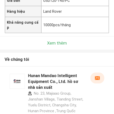
Giá bán
USD120-145/PC
Hàng hiệu
Land Rover
Khả năng cung cấ
10000pcs/tháng
p
Xem thêm
Về chúng tôi
Hunan Mandao Intelligent
Equipment Co., Ltd. hồ sơ
nhà sản xuất
No. 23, Majiaao Group,
Jianshan Village, Tianding Street,
Yuelu District, Changsha City,
Hunan Province ,Trung Quốc