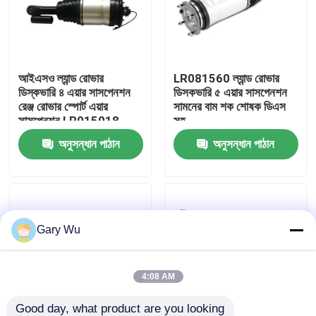
আমাদের সম্পর্কে
আইএসও ল্যান্ড রোভার
LR081560 ল্যান্ড রোভার
কারখানা ভ্রমণ
ডিস্কভারি ৪ এয়ার সাসপেনশন
ডিসকভারি ৫ এয়ার সাসপেনশন
রেঞ্জ রোভার স্পোর্ট এয়ার
সামনের বাম শক শোষক ডিএস
সাসপেনশন LR015018
সহ
মান নিয়ন্ত্রণ
অনুসন্ধান পাঠান
অনুসন্ধান পাঠান
আমাদের সাথে যোগাযোগ
খবর
Gary Wu
মামলা
4:08 AM
গাড়ির এয়ার সাসপেনশন সিস্টেম
Good day, what product are you looking 