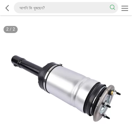
2
/
2