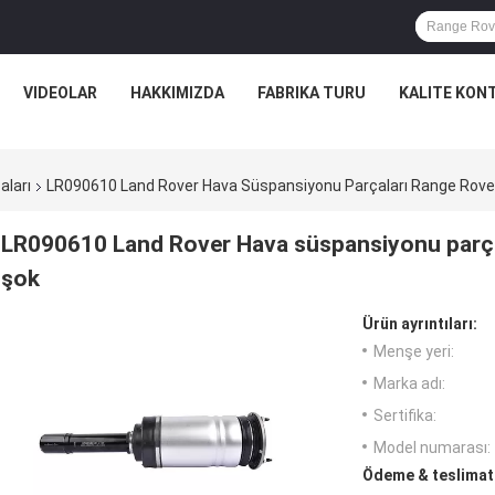
VIDEOLAR
HAKKIMIZDA
FABRIKA TURU
KALITE KON
aları
LR090610 Land Rover Hava Süspansiyonu Parçaları Range Rover
LR090610 Land Rover Hava süspansiyonu parçal
şok
Ürün ayrıntıları:
Menşe yeri:
Marka adı:
Sertifika:
Model numarası:
Ödeme & teslimat 