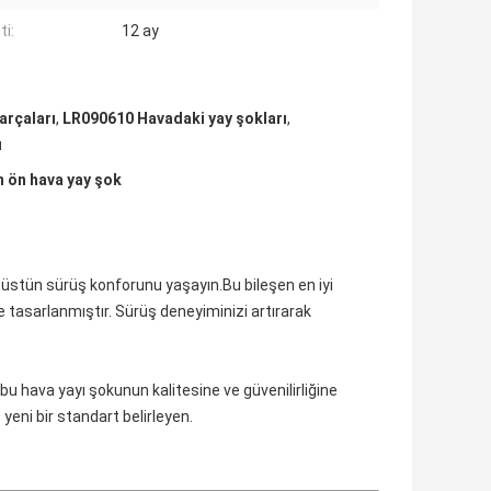
ti:
12 ay
arçaları
,
LR090610 Havadaki yay şokları
,
ı
 ön hava yay şok
 üstün sürüş konforunu yaşayın.Bu bileşen en iyi
e tasarlanmıştır. Sürüş deneyiminizi artırarak
u hava yayı şokunun kalitesine ve güvenilirliğine
eni bir standart belirleyen.