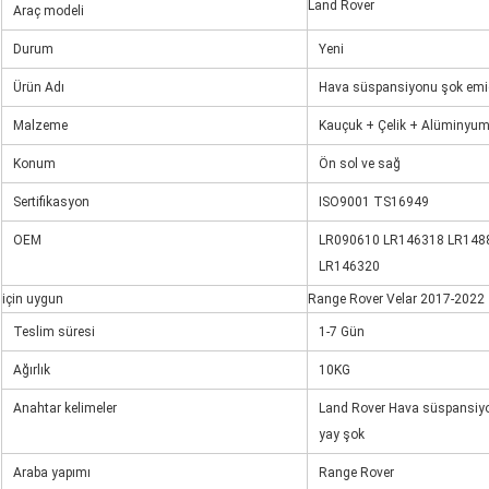
Land Rover
Araç modeli
Durum
Yeni
Ürün Adı
Hava süspansiyonu şok emici
Malzeme
Kauçuk + Çelik + Alüminyu
Konum
Ön sol ve sağ
Sertifikasyon
ISO9001 TS16949
OEM
LR090610 LR146318 LR148
LR146320
için uygun
Range Rover Velar 2017-2022
Teslim süresi
1-7 Gün
Ağırlık
10KG
Anahtar kelimeler
Land Rover Hava süspansiyo
yay şok
Araba yapımı
Range Rover