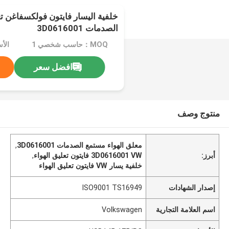
خلفية اليسار فايتون فولكسفاغن ت
الصدمات 3D0616001
MOQ：حاسب شخصي 1
الأسعار
افضل سعر
منتوج وصف
معلق الهواء مستمع الصدمات 3D0616001
,
أبرز:
3D0616001 VW فايتون تعليق الهواء
,
خلفية يسار VW فايتون تعليق الهواء
إصدار الشهادات
ISO9001 TS16949
اسم العلامة التجارية
Volkswagen