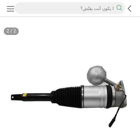
2
/
2