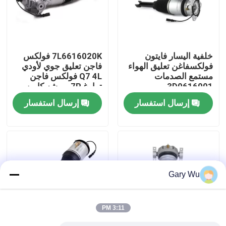
معلومات عنا
خلفية اليسار فايتون
7L6616020K فولكس
جولة في المعمل
فولكسفاغن تعليق الهواء
فاجن تعليق جوي لأودي
مستمع الصدمات
Q7 4L فولكس فاجن
3D0616001
توارغ 7P بورشه كايين
رقابة جودة
92A
إرسال استفسار
إرسال استفسار
اتصل بنا
أخبار
Gary Wu
حالات
3:11 PM
نظام التعليق الهوائي للسيارة